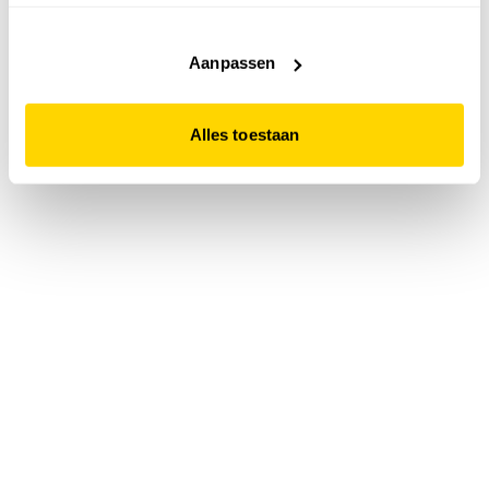
accepteert. Dit doe je door op "Alles toestaan" te klikken.
Liever geen cookies? Hou er dan rekening mee dat de
website niet optimaal functioneert.
Aanpassen
Alles toestaan