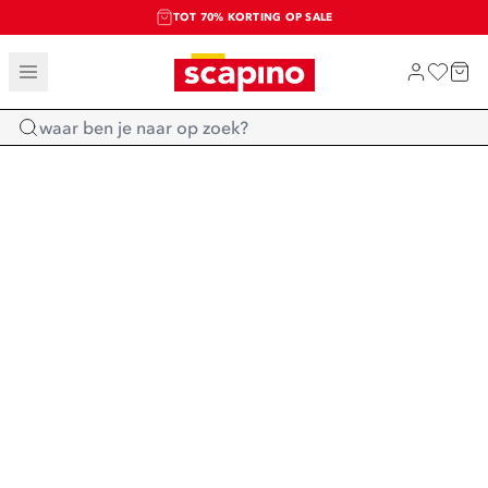
TOT 70% KORTING OP SALE
SALE: LAATSTE KANS!
SHOP NIEUW
Home