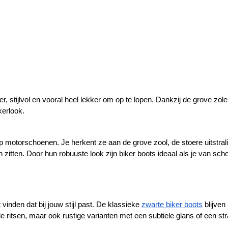
er, stijlvol en vooral heel lekker om op te lopen. Dankzij de grove zol
kerlook. 
op motorschoenen. Je herkent ze aan de grove zool, de stoere uitstralin
n zitten. Door hun robuuste look zijn biker boots ideaal als je van s
t vinden dat bij jouw stijl past. De klassieke 
zwarte biker boots
 blijven
 ritsen, maar ook rustige varianten met een subtiele glans of een stra