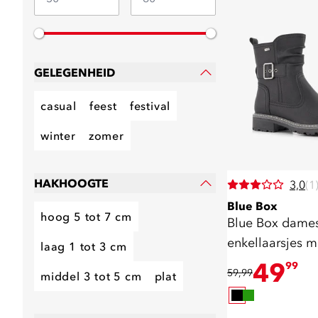
GELEGENHEID
casual
feest
festival
winter
zomer
HAKHOOGTE
3,0
(1
Blue Box
hoog 5 tot 7 cm
Blue Box dame
enkellaarsjes 
laag 1 tot 3 cm
zwart
49
99
59,99
middel 3 tot 5 cm
plat