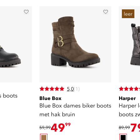
leer
5,0
(1)
s boots
Blue Box
Harper
Blue Box dames biker boots
Harper 
met hak bruin
boots z
49
7
99
59,99
89,99