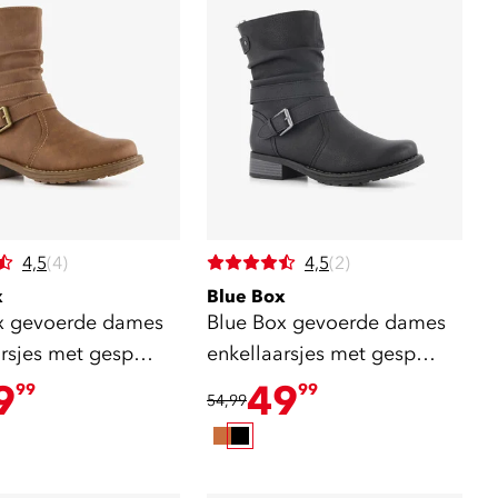
4,5
(4)
4,5
(2)
x
Blue Box
x gevoerde dames
Blue Box gevoerde dames
arsjes met gesp
enkellaarsjes met gesp
zwart
9
49
99
99
54,99