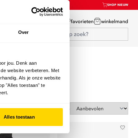
SHOP NIEUW
mijn account
favorieten
winkelmand
Over
oor jou. Denk aan
 de website verbeteren. Met
rhandig. Als je onze website
op "Alles toestaan" te
ert.
Sorteer op
Alles toestaan