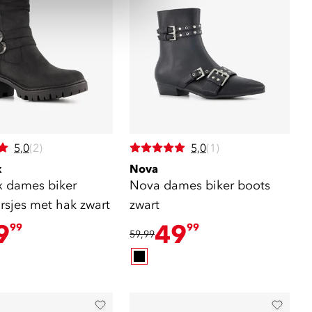
5,0
(2)
5,0
(1)
x
Nova
x dames biker
Nova dames biker boots
rsjes met hak zwart
zwart
9
49
99
99
59,99