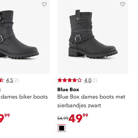
4,5
(2)
4,0
(2)
x
Blue Box
dames biker boots
Blue Box dames boots met
sierbandjes zwart
9
49
99
99
54,99