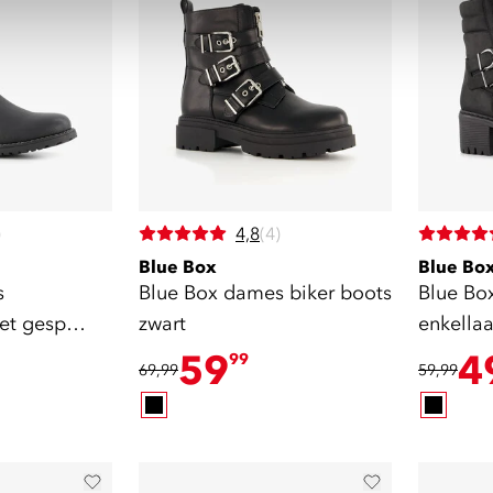
)
4,8
(4)
Blue Box
Blue Bo
s
Blue Box dames biker boots
Blue Bo
met gesp
zwart
enkellaa
59
4
99
69,99
59,99