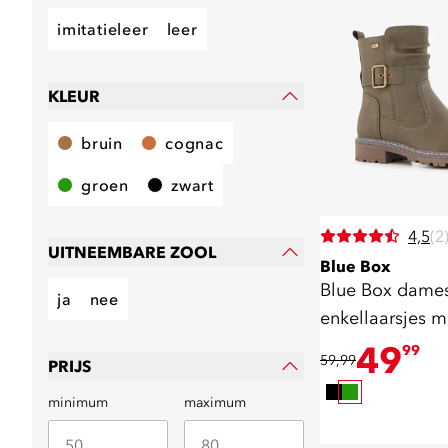
imitatieleer
leer
KLEUR
bruin
cognac
groen
zwart
4,5
(2
UITNEEMBARE ZOOL
Blue Box
Blue Box dame
ja
nee
enkellaarsjes m
49
99
59,99
PRIJS
minimum
maximum