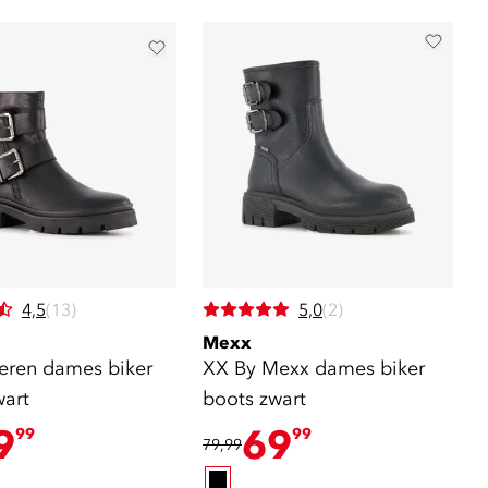
4,5
(13)
5,0
(2)
Mexx
leren dames biker
XX By Mexx dames biker
wart
boots zwart
9
69
99
99
79,99