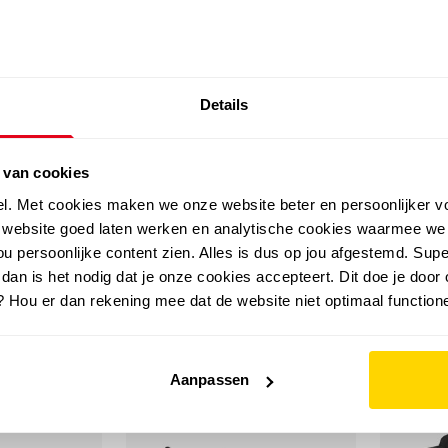
SALE: LAATSTE KANS!
Details
outdoor
zomer
merken
folder
sale
 van cookies
el. Met cookies maken we onze website beter en persoonlijker v
e website goed laten werken en analytische cookies waarmee we
u persoonlijke content zien. Alles is dus op jou afgestemd. Supe
 dan is het nodig dat je onze cookies accepteert. Dit doe je door 
? Hou er dan rekening mee dat de website niet optimaal functione
Aanpassen