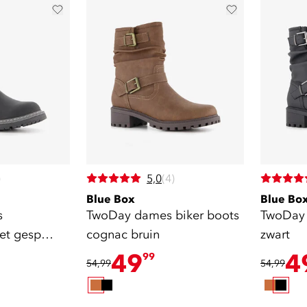
)
5,0
(4)
Blue Box
Blue Bo
s
TwoDay dames biker boots
TwoDay 
met gesp
cognac bruin
zwart
49
4
99
54,99
54,99