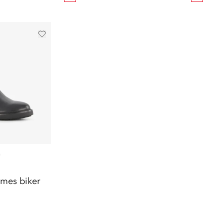
)
ames biker