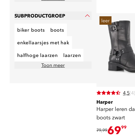
SUBPRODUCTGROEP
leer
biker boots
boots
enkellaarsjes met hak
halfhoge laarzen
laarzen
Toon meer
4,5
(4
Harper
Harper leren d
boots zwart
69
99
79,99