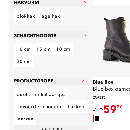
HAKVORM
blokhak
lage hak
SCHACHTHOOGTE
16 cm
15 cm
18 cm
20 cm
PRODUCTGROEP
Blue Box
Blue box dame
boots
enkellaarsjes
zwart
59
gevoerde schoenen
hakken
99
69,99
laarzen
Toon meer