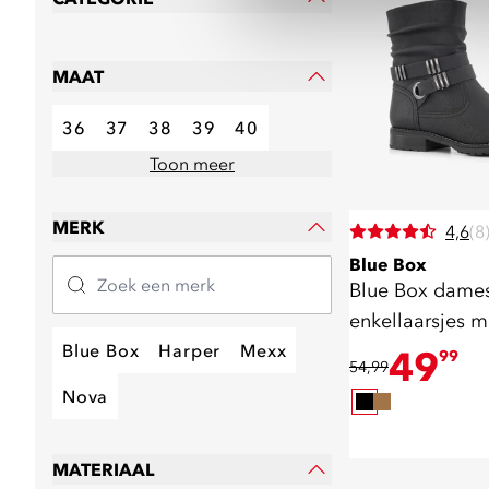
MAAT
36
37
38
39
40
Toon meer
MERK
4,6
(8
Blue Box
Blue Box dame
enkellaarsjes 
zwart
Blue Box
Harper
Mexx
49
99
54,99
Nova
MATERIAAL