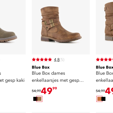
)
4,8
(5)
Blue Box
Blue Bo
s
Blue Box dames
Blue Bo
et gesp kaki
enkellaarsjes met gesp
enkella
cognac
cognac
49
4
99
54,99
54,99