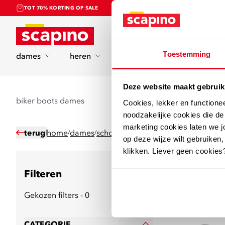
TOT 70% KORTING OP SALE
Home
Toestemming
dames
heren
kinderen
sport
Deze website maakt gebruik
biker boots dames
Cookies, lekker en functione
noodzakelijke cookies die d
marketing cookies laten we jo
terug
home
dames
schoenen
boots
biker boots
/
/
/
/
op deze wijze wilt gebruiken,
klikken. Liever geen cookies
Filteren
17
producten
Gekozen filters - 0
CATEGORIE