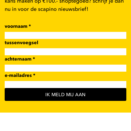
kans maken op €100.- shoptegoed? schrijf je dan
nu in voor de scapino nieuwsbrief!
voornaam
*
tussenvoegsel
achternaam
*
e-mailadres
*
IK MELD MIJ AAN