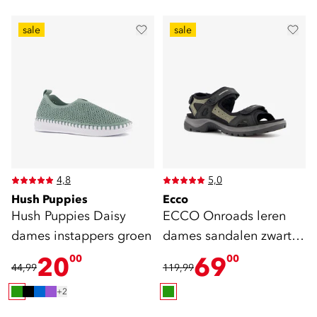
sale
sale
4,8
5,0
Hush Puppies
Ecco
Hush Puppies Daisy
ECCO Onroads leren
dames instappers groen
dames sandalen zwart
groen
20
69
00
00
44,99
119,99
+2