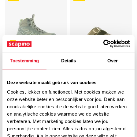
Toestemming
Details
Over
5,0
5,0
Mountain Peak
Hush Puppies
Mountain Peak dames
Hush Puppies leren
Deze website maakt gebruik van cookies
wandelschoenen cat. A
dames bio slippers
Cookies, lekker en functioneel. Met cookies maken we
B groen
groen
35
25
00
00
onze website beter en persoonlijker voor jou. Denk aan
54,99
44,99
noodzakelijke cookies die de website goed laten werken
en analytische cookies waarmee we de website
verbeteren. Met marketing cookies laten we jou
persoonlijke content zien. Alles is dus op jou afgestemd.
sale
sale
Superhandig. Als je onze website op deze wijze wilt