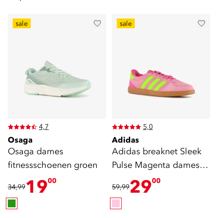
sale
sale
4,7
5,0
Osaga
Adidas
Osaga dames
Adidas breaknet Sleek
fitnessschoenen groen
Pulse Magenta dames
sneakers
19
29
00
00
34,99
59,99