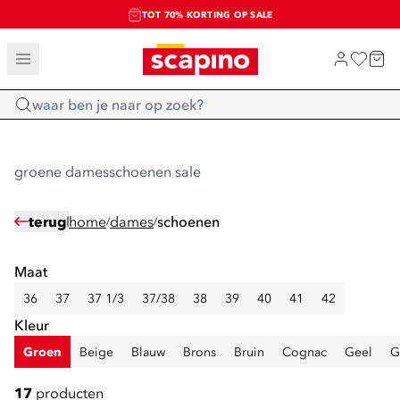
TOT 70% KORTING OP SALE
SHOP NIEUW
Home
groene damesschoenen sale
terug
home
dames
schoenen
/
/
Maat
36
37
37 1/3
37/38
38
39
40
41
42
Kleur
Groen
Beige
Blauw
Brons
Bruin
Cognac
Geel
G
17
producten