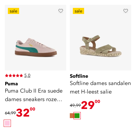
sale
sale
5,0
Softline
Softline dames sandalen
Puma
Puma Club II Era suede
met H-leest salie
dames sneakers roze
29
00
49,99
groen
32
00
64,99