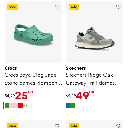
sale
sale
Crocs
Skechers
Crocs Baya Clog Jade
Skechers Ridge Oak
Stone dames klompen
Gateway Trail dames
groen
sneakers cat. A
25
49
00
00
54,99
69,99
+1
sale
sale