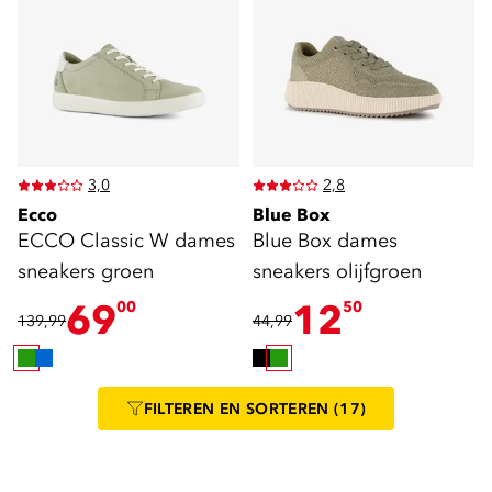
3,0
2,8
Ecco
Blue Box
ECCO Classic W dames
Blue Box dames
sneakers groen
sneakers olijfgroen
69
12
00
50
139,99
44,99
FILTEREN
EN SORTEREN
(17)