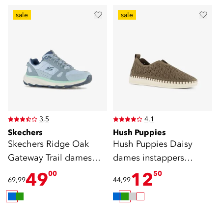
sale
sale
3,5
4,1
Skechers
Hush Puppies
Skechers Ridge Oak
Hush Puppies Daisy
Gateway Trail dames
dames instappers
sneakers cat. A
donkergroen
49
12
00
50
69,99
44,99