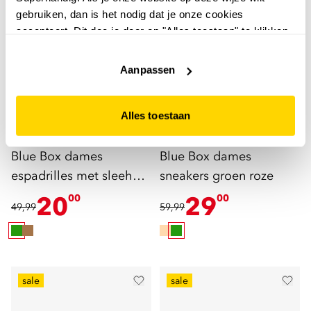
gebruiken, dan is het nodig dat je onze cookies
accepteert. Dit doe je door op "Alles toestaan" te klikken.
Liever geen cookies? Hou er dan rekening mee dat de
website niet optimaal functioneert.
Aanpassen
Alles toestaan
Blue Box
Blue Box
Blue Box dames
Blue Box dames
espadrilles met sleehak
sneakers groen roze
groen
20
29
00
00
49,99
59,99
sale
sale