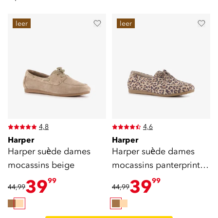
leer
leer
4,8
4,6
Harper
Harper
Harper suède dames
Harper suède dames
mocassins beige
mocassins panterprint
bruin
39
39
99
99
44,99
44,99