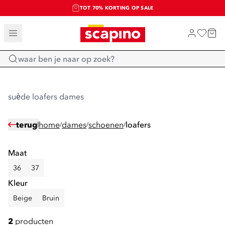
TOT 70% KORTING OP SALE
SALE: LAATSTE KANS!
SHOP NIEUW
Home
suède loafers dames
terug
home
dames
schoenen
loafers
/
/
/
Maat
36
37
Kleur
Beige
Bruin
2
producten