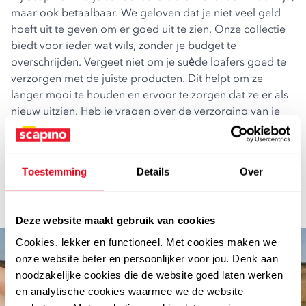
maar ook betaalbaar. We geloven dat je niet veel geld
hoeft uit te geven om er goed uit te zien. Onze collectie
biedt voor ieder wat wils, zonder je budget te
overschrijden. Vergeet niet om je suède loafers goed te
verzorgen met de juiste producten. Dit helpt om ze
langer mooi te houden en ervoor te zorgen dat ze er als
nieuw uitzien. Heb je vragen over de verzorging van je
schoenen? Onze klantenservice helpt je graag verder.
Koop je suède loafers bij Scapino en geniet van de optie
om je aankoop achteraf te betalen met Klarna. Zo kun je
Toestemming
Details
Over
op je gemak passen en alleen houden wat je echt wilt.
Bezoek onze webshop en vind jouw perfecte paar suède
loafers vandaag nog.
Deze website maakt gebruik van cookies
Cookies, lekker en functioneel. Met cookies maken we
onze website beter en persoonlijker voor jou. Denk aan
noodzakelijke cookies die de website goed laten werken
en analytische cookies waarmee we de website