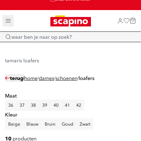
SALE: LAATSTE KANS!
TOT 70% KORTING OP SALE
SHOP NIEUW
Home
tamaris loafers
terug
home
dames
schoenen
loafers
/
/
/
Maat
36
37
38
39
40
41
42
Kleur
Beige
Blauw
Bruin
Goud
Zwart
10
producten