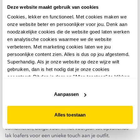
Deze website maakt gebruik van cookies
Cookies, lekker en functioneel. Met cookies maken we
onze website beter en persoonlijker voor jou. Denk aan
noodzakelijke cookies die de website goed laten werken
en analytische cookies waarmee we de website
verbeteren. Met marketing cookies laten we jou
Op zoek naar trendy loafers die heerlijk zitten? Dan zijn
persoonlijke content zien. Alles is dus op jou afgestemd.
Tamaris loafers op je lijf geschreven!
Tamaris
is een
Superhandig. Als je onze website op deze wijze wilt
bekend merk in Europa en heeft de productie van haar
gebruiken, dan is het nodig dat je onze cookies
schoenen zelf in handen. Hierdoor wordt er veel
accepteert. Dit doe je door op "Alles toestaan" te klikken.
aandacht besteed aan de pasvorm, de materialen en
Liever geen cookies? Hou er dan rekening mee dat de
worden ze allemaal ontworpen volgens de laatste trends.
website niet optimaal functioneert.
Aanpassen
Bekijk alle Tamaris loafers voor dames en kies je favoriet.
van beige tot zwart en lak
Bij Scapino shop je verschillende Tamaris loafers voor
Alles toestaan
dames. Van basic zwart om eindeloos mee te
combineren, beige voor in het voorjaar tot opvallende
lak loafers voor een unieke touch aan je outfit.