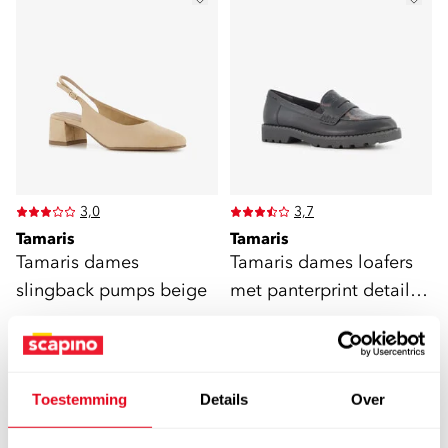
3,0
3,7
Tamaris
Tamaris
Tamaris dames
Tamaris dames loafers
slingback pumps beige
met panterprint details
zwart
49
59
99
99
Toestemming
Details
Over
FILTEREN
EN SORTEREN
(10)