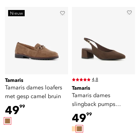
Nieuw
4,8
Tamaris
Tamaris dames loafers
Tamaris
Tamaris dames
met gesp camel bruin
slingback pumps
49
99
chocoladebruin
49
99