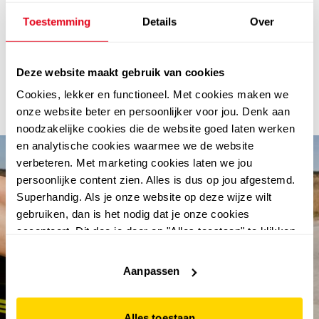
Bestel je op Scapino.nl, dan kun je er voor kiezen om je
Toestemming
Details
Over
dames pantoffels
pas achteraf te betalen met Klarna. Is
de maat of pasvorm niet goed? Ruilen of retourneren
kan altijd gratis binnen 30 dagen bij één van onze
Deze website maakt gebruik van cookies
Scapino winkels. Je kunt je bestelling thuis laten
Cookies, lekker en functioneel. Met cookies maken we
bezorgen of gratis afhalen in de winkel wanneer het jou
onze website beter en persoonlijker voor jou. Denk aan
uitkomt.
noodzakelijke cookies die de website goed laten werken
en analytische cookies waarmee we de website
verbeteren. Met marketing cookies laten we jou
persoonlijke content zien. Alles is dus op jou afgestemd.
Superhandig. Als je onze website op deze wijze wilt
gebruiken, dan is het nodig dat je onze cookies
accepteert. Dit doe je door op "Alles toestaan" te klikken.
Liever geen cookies? Hou er dan rekening mee dat de
website niet optimaal functioneert.
Aanpassen
abonneer en win €100.-
shoptegoed
Alles toestaan