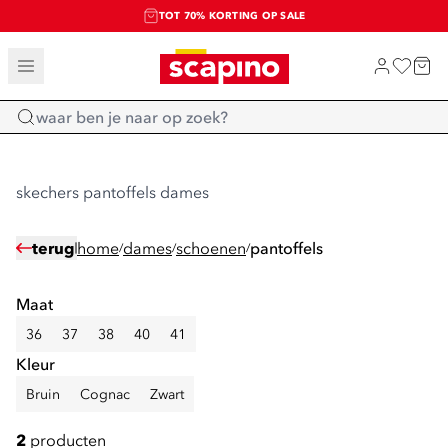
TOT 70% KORTING OP SALE
SALE: LAATSTE KANS!
SHOP NIEUW
Home
skechers pantoffels dames
terug
home
dames
schoenen
pantoffels
/
/
/
Maat
36
37
38
40
41
Kleur
Bruin
Cognac
Zwart
2
producten