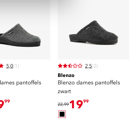
5,0
(1)
2,5
(2)
Blenzo
dames pantoffels
Blenzo dames pantoffels
zwart
9
19
99
99
22,99