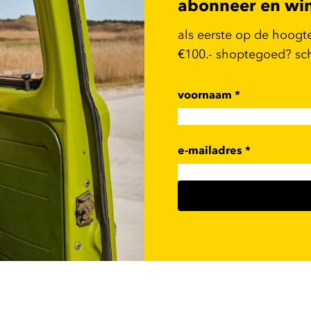
abonneer en wi
als eerste op de hoogt
€100.- shoptegoed? schr
voornaam
*
e-mailadres
*