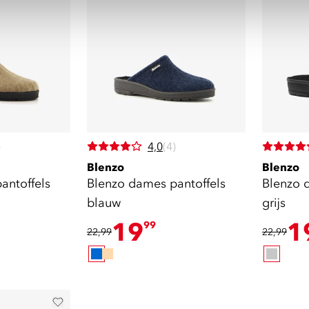
)
4,0
(4)
Blenzo
Blenzo
antoffels
Blenzo dames pantoffels
Blenzo 
blauw
grijs
19
1
99
22,99
22,99