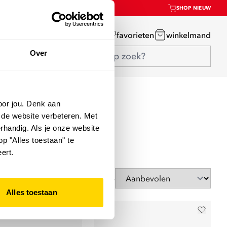
SHOP NIEUW
mijn account
favorieten
winkelmand
Over
oor jou. Denk aan
 de website verbeteren. Met
rhandig. Als je onze website
op "Alles toestaan" te
ert.
Sorteer op
Alles toestaan