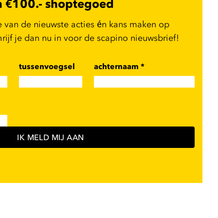
n €100.- shoptegoed
e van de nieuwste acties én kans maken op
ijf je dan nu in voor de scapino nieuwsbrief!
tussenvoegsel
achternaam
*
IK MELD MIJ AAN