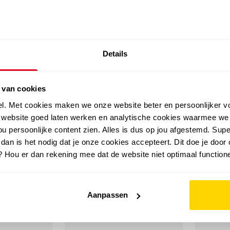
SALE: LAATSTE KANS!
Details
outdoor
zomer
merken
folder
sale
 van cookies
el. Met cookies maken we onze website beter en persoonlijker v
e website goed laten werken en analytische cookies waarmee we
u persoonlijke content zien. Alles is dus op jou afgestemd. Supe
 dan is het nodig dat je onze cookies accepteert. Dit doe je door 
? Hou er dan rekening mee dat de website niet optimaal functione
Aanpassen