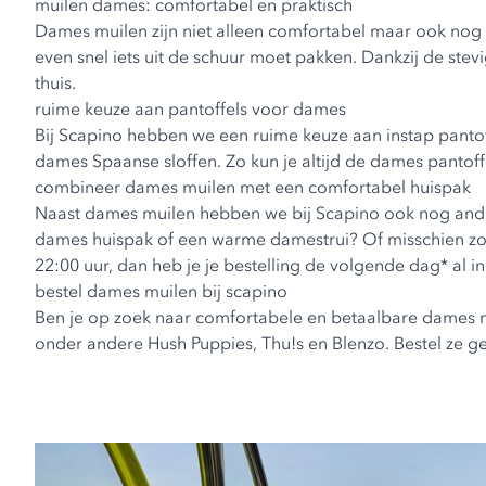
muilen dames: comfortabel en praktisch
Dames muilen zijn niet alleen comfortabel maar ook nog een
even snel iets uit de schuur moet pakken. Dankzij de st
thuis.
ruime keuze aan pantoffels voor dames
Bij Scapino hebben we een ruime keuze aan instap panto
dames Spaanse sloffen
. Zo kun je altijd de
dames pantoff
combineer dames muilen met een comfortabel huispak
Naast dames muilen hebben we bij Scapino ook nog ander
dames huispak
of een warme
damestrui
? Of misschien zo
22:00 uur, dan heb je je bestelling de volgende dag* al in
bestel dames muilen bij scapino
Ben je op zoek naar comfortabele en betaalbare dames mu
onder andere Hush Puppies, Thu!s en Blenzo. Bestel ze gem