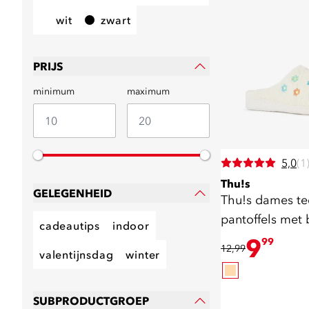
wit
zwart
PRIJS
minimum
maximum
5,0
(1
Thu!s
GELEGENHEID
Thu!s dames t
pantoffels met
cadeautips
indoor
beige
9
99
12,99
valentijnsdag
winter
SUBPRODUCTGROEP