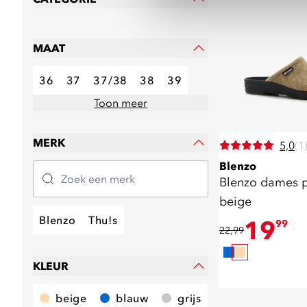
MAAT
36
37
37/38
38
39
Toon meer
MERK
5,0
(1
Blenzo
Blenzo dames p
beige
Blenzo
Thu!s
19
99
22,99
KLEUR
beige
blauw
grijs