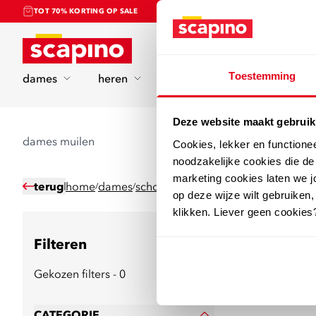
TOT 70% KORTING OP SALE
Home
Toestemming
dames
heren
kinderen
sport
Deze website maakt gebruik
dames muilen
Cookies, lekker en functione
noodzakelijke cookies die d
marketing cookies laten we jo
terug
home
dames
schoenen
pantoffels
muilen
/
/
/
/
op deze wijze wilt gebruiken,
klikken. Liever geen cookies
Filteren
5
producten
Gekozen filters - 0
CATEGORIE