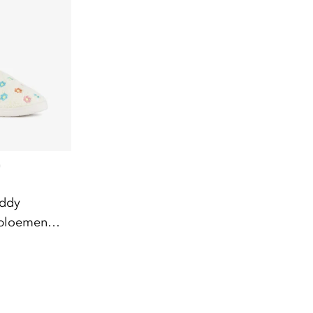
)
eddy
 bloemen