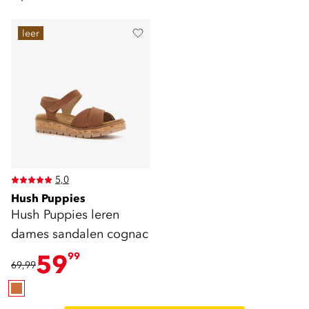
leer
5,0
Hush Puppies
Hush Puppies leren
dames sandalen cognac
59
99
69,99