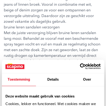
jeans of linnen broek. Vooral in combinatie met wit,
beige of denim zorgen ze voor een ontspannen en
verzorgde uitstraling. Daardoor zijn ze geschikt voor
zowel vakantie als dagelijks gebruik.
bruine leren sandalen verzorgen
Met de juiste verzorging blijven bruine leren sandalen
lang mooi. Behandel ze vooraf met een beschermende
spray tegen vocht en vuil en maak ze regelmatig schoon
met een zachte doek. Zijn ze nat geworden, laat ze dan
rustig drogen op kamertemperatuur en vermijd direct
zonlicht. Zo blijft het leer soepel en behoudt het zijn
kleur.
bruine leren sandalen dames kopen bij scapino
Bij Scapino vind je een wisselend assortiment bruine
Toestemming
Details
Over
leren sandalen voor dames tegen betaalbare prijzen. Je
bestelt eenvoudig online en kunt gebruikmaken van
achteraf betalen via Klarna, zodat je de sandalen eerst
Deze website maakt gebruik van cookies
thuis kunt passen. Heb je vragen over maat of pasvorm,
Cookies, lekker en functioneel. Met cookies maken we