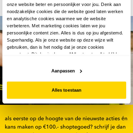
dan staat onze klantenservice klaar om met je mee te
onze website beter en persoonlijker voor jou. Denk aan
denken.
noodzakelijke cookies die de website goed laten werken
en analytische cookies waarmee we de website
verbeteren. Met marketing cookies laten we jou
persoonlijke content zien. Alles is dus op jou afgestemd.
Superhandig. Als je onze website op deze wijze wilt
gebruiken, dan is het nodig dat je onze cookies
accepteert. Dit doe je door op "Alles toestaan" te klikken.
Liever geen cookies? Hou er dan rekening mee dat de
website niet optimaal functioneert.
Aanpassen
abonneer en win €100.-
shoptegoed
Alles toestaan
als eerste op de hoogte van de nieuwste acties én
kans maken op €100.- shoptegoed? schrijf je dan