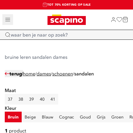
TOT 70% KORTING OP SALE
SALE: LAATSTE KANS!
SHOP NIEUW
Home
bruine leren sandalen dames
terug
home
dames
schoenen
sandalen
/
/
/
Maat
37
38
39
40
41
Kleur
Bruin
Beige
Blauw
Cognac
Goud
Grijs
Groen
R
1
product