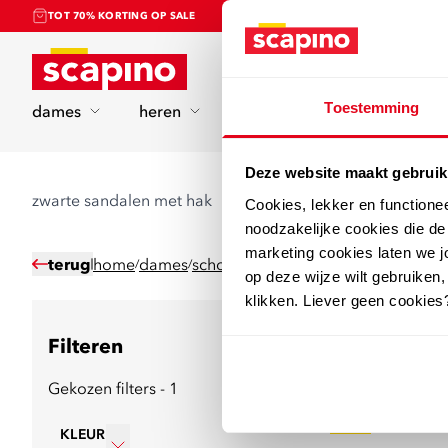
TOT 70% KORTING OP SALE
Home
Toestemming
dames
heren
kinderen
sport
Deze website maakt gebruik
zwarte sandalen met hak
Cookies, lekker en functione
noodzakelijke cookies die d
marketing cookies laten we jo
terug
home
dames
schoenen
sandalen
sandalen met h
/
/
/
/
op deze wijze wilt gebruiken,
klikken. Liever geen cookies
Filteren
6
producten
Gekozen filters - 1
sale
KLEUR