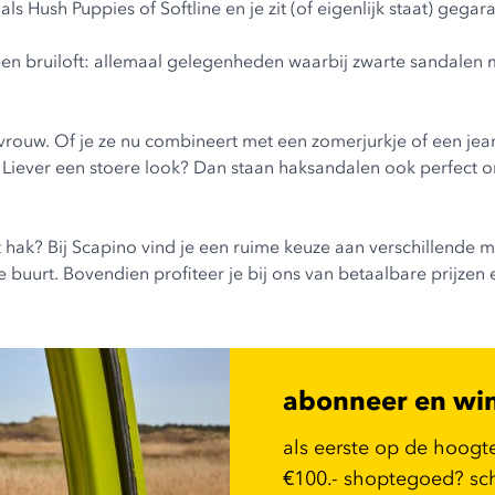
s Hush Puppies of Softline en je zit (of eigenlijk staat) geg
f een bruiloft: allemaal gelegenheden waarbij zwarte sandalen 
vrouw. Of je ze nu combineert met een zomerjurkje of een jean
 Liever een stoere look? Dan staan haksandalen ook perfect o
hak? Bij Scapino vind je een ruime keuze aan verschillende m
de buurt. Bovendien profiteer je bij ons van betaalbare prijzen 
abonneer en wi
als eerste op de hoogt
€100.- shoptegoed? schr