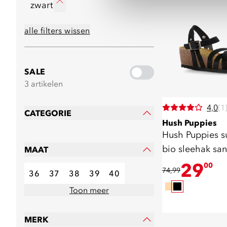
zwart
alle filters wissen
SALE
3 artikelen
4,0
(1
CATEGORIE
Hush Puppies
Hush Puppies 
bio sleehak sa
MAAT
29
00
74,99
36
37
38
39
40
Toon meer
MERK