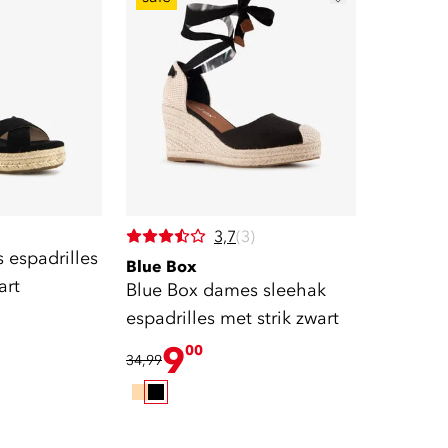
3,7
(3)
 espadrilles
Blue Box
art
Blue Box dames sleehak
espadrilles met strik zwart
9
00
34,99