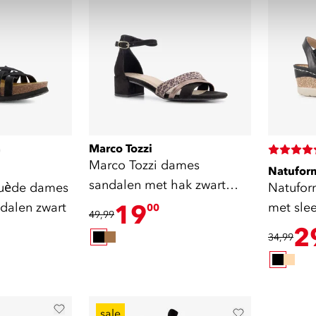
Marco Tozzi
)
Marco Tozzi dames
Natufor
sandalen met hak zwart
suède dames
Natufor
panter
ndalen zwart
19
met sle
00
49,99
2
34,99
sale