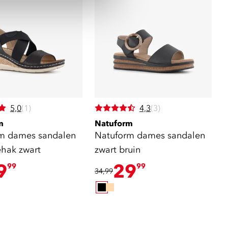
5,0
(1)
4,3
(3)
m
Natuform
m dames sandalen
Natuform dames sandalen
ehak zwart
zwart bruin
9
29
99
99
34,99