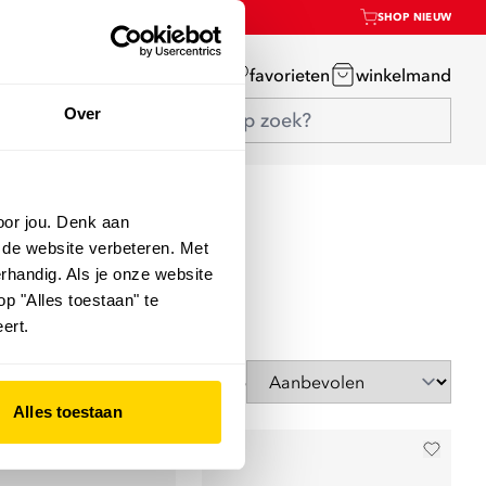
SHOP NIEUW
mijn account
favorieten
winkelmand
Over
oor jou. Denk aan
 de website verbeteren. Met
rhandig. Als je onze website
op "Alles toestaan" te
ert.
Sorteer op
Alles toestaan