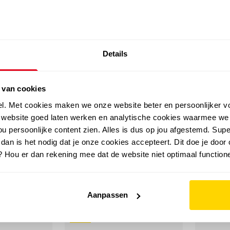
SALE: LAATSTE KANS!
Details
outdoor
zomer
merken
folder
sale
 van cookies
el. Met cookies maken we onze website beter en persoonlijker v
e website goed laten werken en analytische cookies waarmee we
u persoonlijke content zien. Alles is dus op jou afgestemd. Supe
ak
 dan is het nodig dat je onze cookies accepteert. Dit doe je door 
? Hou er dan rekening mee dat de website niet optimaal functione
Aanpassen
sale