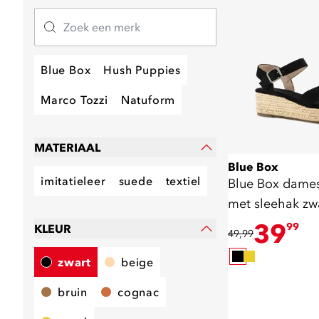
Blue Box
Hush Puppies
Marco Tozzi
Natuform
MATERIAAL
Blue Box
imitatieleer
suede
textiel
Blue Box dames
met sleehak zw
39
99
KLEUR
49,99
zwart
beige
bruin
cognac