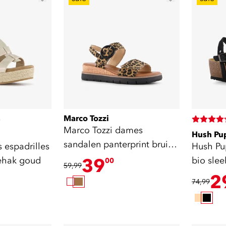
Marco Tozzi
)
Marco Tozzi dames
Hush Pu
sandalen panterprint bruin
 espadrilles
Hush Pu
zwart
eehak goud
39
bio sle
00
59,99
2
74,99