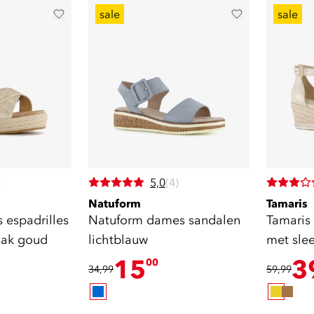
sale
sale
)
5,0
(4)
Natuform
Tamaris
 espadrilles
Natuform dames sandalen
Tamaris
hak goud
lichtblauw
met sle
15
3
00
34,99
59,99