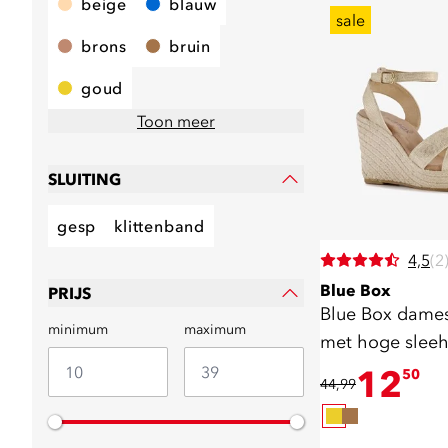
beige
blauw
sale
brons
bruin
goud
Toon meer
SLUITING
gesp
klittenband
4,5
(2
Blue Box
PRIJS
Blue Box dames
minimum
maximum
met hoge slee
12
50
44,99