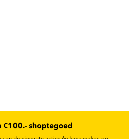
n €100.- shoptegoed
e van de nieuwste acties én kans maken op