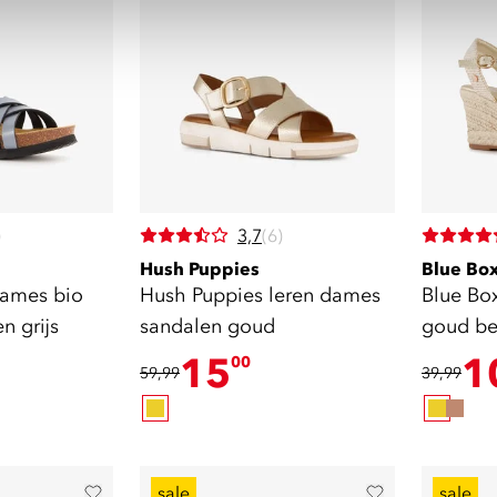
)
3,7
(6)
Hush Puppies
Blue Bo
dames bio
Hush Puppies leren dames
Blue Bo
n grijs
sandalen goud
goud be
15
1
00
59,99
39,99
sale
sale