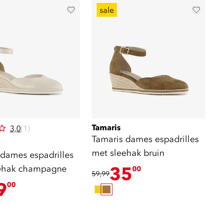
sale
Tamaris
3,0
(1)
Tamaris dames espadrilles
met sleehak bruin
 dames espadrilles
ehak champagne
35
00
59,99
9
00