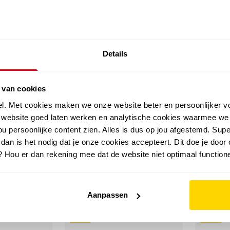
SALE: LAATSTE KANS!
Details
outdoor
zomer
merken
folder
sale
 van cookies
el. Met cookies maken we onze website beter en persoonlijker v
e website goed laten werken en analytische cookies waarmee we
u persoonlijke content zien. Alles is dus op jou afgestemd. Supe
leehak
 dan is het nodig dat je onze cookies accepteert. Dit doe je door 
? Hou er dan rekening mee dat de website niet optimaal functione
Aanpassen
sale
sale