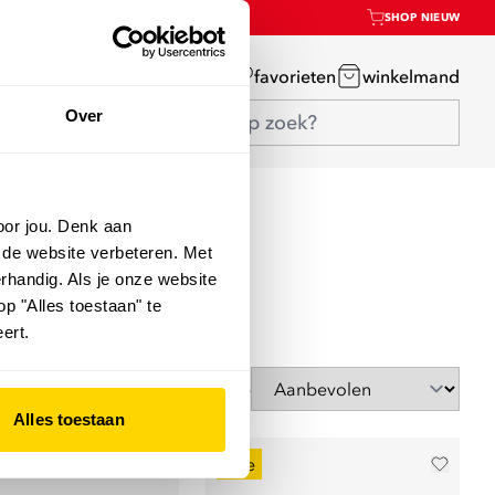
SHOP NIEUW
mijn account
favorieten
winkelmand
Over
oor jou. Denk aan
 de website verbeteren. Met
rhandig. Als je onze website
op "Alles toestaan" te
ert.
Sorteer op
Alles toestaan
sale