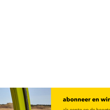
abonneer en wi
als eerste op de hoogt