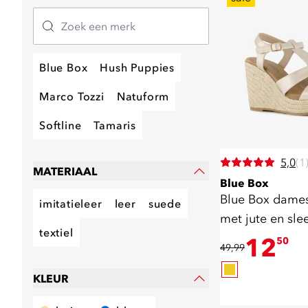
Blue Box
Hush Puppies
Marco Tozzi
Natuform
Softline
Tamaris
5,0
(1
MATERIAAL
Blue Box
Blue Box dames
imitatieleer
leer
suede
met jute en sl
textiel
12
50
49,99
KLEUR