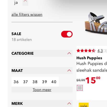
ja
alle filters wissen
SALE
18 artikelen
4,3
(3
CATEGORIE
Hush Puppies
Hush Puppies 
sleehak sandale
MAAT
15
00
59,99
36
37
38
39
40
Toon meer
MERK
sale