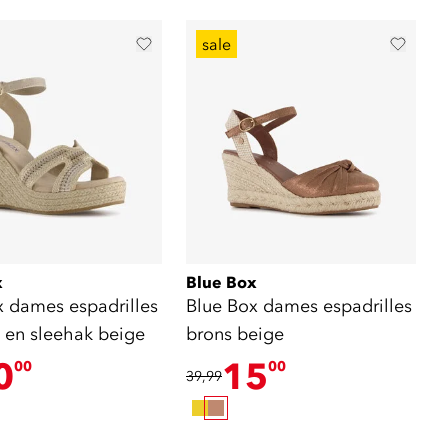
sale
x
Blue Box
x dames espadrilles
Blue Box dames espadrilles
e en sleehak beige
brons beige
0
15
00
00
39,99