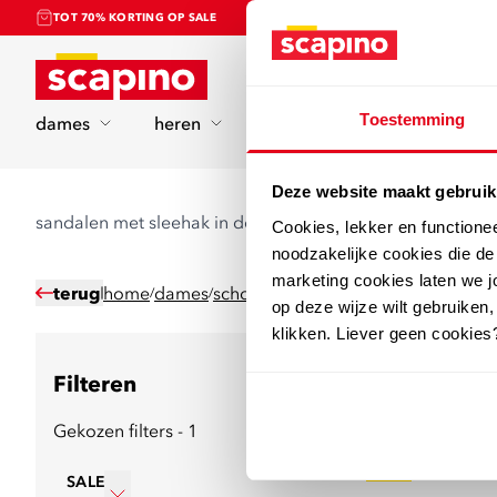
TOT 70% KORTING OP SALE
Home
Toestemming
dames
heren
kinderen
sport
Deze website maakt gebruik
sandalen met sleehak in de sale
Cookies, lekker en functione
noodzakelijke cookies die d
marketing cookies laten we jo
terug
home
dames
schoenen
sandalen
sandalen met s
/
/
/
/
op deze wijze wilt gebruiken,
klikken. Liever geen cookies
Filteren
18
producten
Gekozen filters - 1
sale
SALE