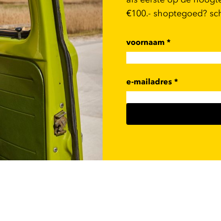
€100.- shoptegoed? schr
voornaam
*
e-mailadres
*