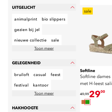
UITGELICHT
sale
animalprint
bio slippers
gezien bij jel
nieuwe collectie
sale
Toon meer
GELEGENHEID
Softline
bruiloft
casual
feest
Softline dames
met H-leest sal
festival
kantoor
29
00
Toon meer
49,99
HAKHOOGTE