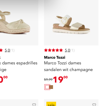
5,0
(1)
5,0
(1)
x
Marco Tozzi
x dames espadrilles
Marco Tozzi dames
ige
sandalen wit champagne
0
19
00
00
59,99
sale