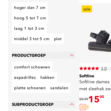
hoger dan 7 cm
sale
hoog 5 tot 7 cm
laag 1 tot 3 cm
middel 3 tot 5 cm
plat
PRODUCTGROEP
comfort schoenen
5,0
(6
Softline
espadrilles
hakken
Softline dames
platte schoenen
sandalen
met sleehak zw
15
00
59,99
SUBPRODUCTGROEP