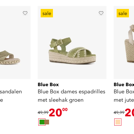
sale
sale
Blue Box
Blue Bo
 sandalen
Blue Box dames espadrilles
Blue Bo
ie
met sleehak groen
met jut
20
2
00
49,99
49,99