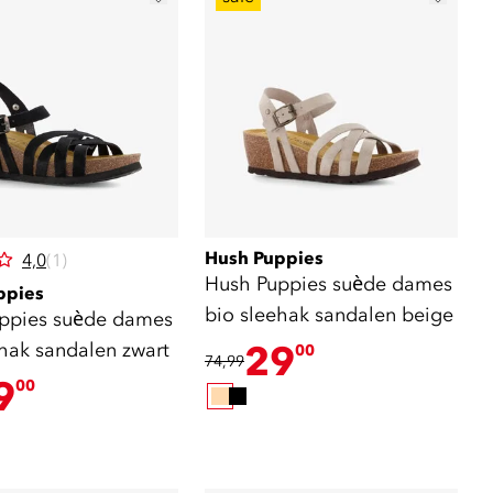
Hush Puppies
4,0
(1)
Hush Puppies suède dames
ppies
bio sleehak sandalen beige
ppies suède dames
ehak sandalen zwart
29
00
74,99
9
00