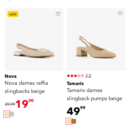
sale
3,0
Nova
Nova dames raffia
Tamaris
Tamaris dames
slingbacks beige
slingback pumps beige
19
00
39,99
49
99