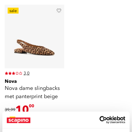
sale
3,0
Nova
Nova dame slingbacks
met panterprint beige
10
00
39,99