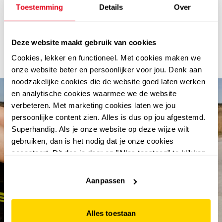
FILTEREN
EN SORTEREN
(5)
Toestemming
Details
Over
Deze website maakt gebruik van cookies
Cookies, lekker en functioneel. Met cookies maken we
onze website beter en persoonlijker voor jou. Denk aan
noodzakelijke cookies die de website goed laten werken
en analytische cookies waarmee we de website
verbeteren. Met marketing cookies laten we jou
persoonlijke content zien. Alles is dus op jou afgestemd.
Superhandig. Als je onze website op deze wijze wilt
gebruiken, dan is het nodig dat je onze cookies
accepteert. Dit doe je door op "Alles toestaan" te klikken.
Liever geen cookies? Hou er dan rekening mee dat de
website niet optimaal functioneert.
abonneer en win €100.-
Aanpassen
shoptegoed
Alles toestaan