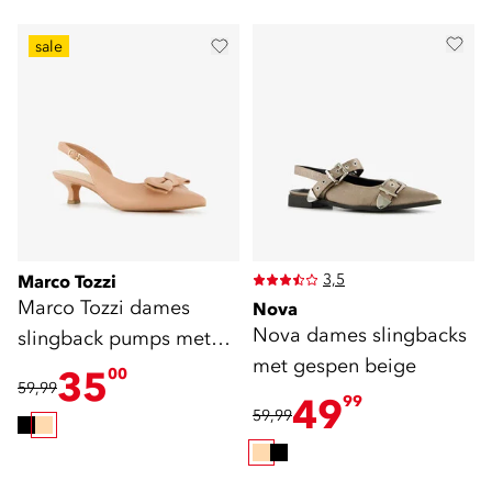
sale
3,5
Marco Tozzi
Marco Tozzi dames
Nova
Nova dames slingbacks
slingback pumps met
met gespen beige
strik beige
35
00
59,99
49
99
59,99