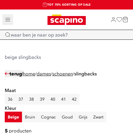
TOT 70% KORTING OP SALE
SALE: LAATSTE KANS!
SHOP NIEUW
Home
beige slingbacks
terug
home
dames
schoenen
slingbacks
/
/
/
Maat
36
37
38
39
40
41
42
Kleur
Beige
Bruin
Cognac
Goud
Grijs
Zwart
5
producten