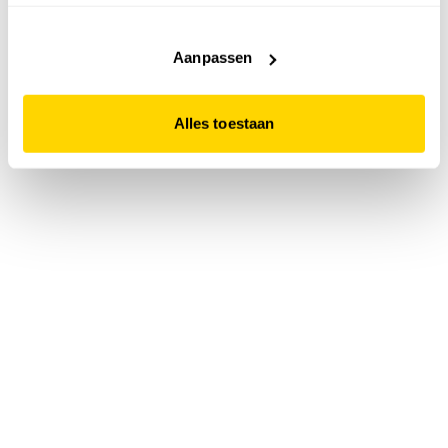
accepteert. Dit doe je door op "Alles toestaan" te klikken.
Liever geen cookies? Hou er dan rekening mee dat de
website niet optimaal functioneert.
Aanpassen
Alles toestaan