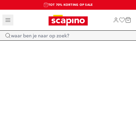
TOT 70% KORTING OP SALE
SALE: LAATSTE KANS!
SHOP NIEUW
Home