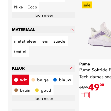
sale
Nike
Ecco
Toon meer
MATERIAAL
imitatieleer
leer
suede
textiel
Puma
KLEUR
Puma Softride E
Tech dames sne
wit
beige
blauw
49
00
64,99
bruin
goud
Toon meer