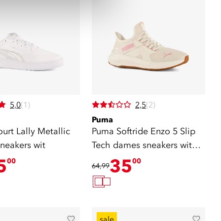
5,0
(1)
2,5
(2)
Puma
rt Lally Metallic
Puma Softride Enzo 5 Slip
neakers wit
Tech dames sneakers wit
roze
5
35
00
00
64,99
sale