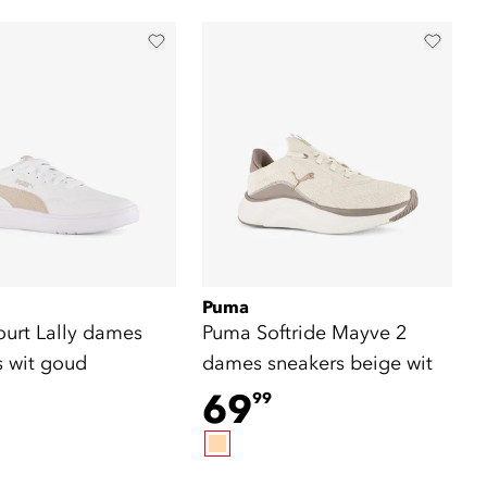
Puma
urt Lally dames
Puma Softride Mayve 2
s wit goud
dames sneakers beige wit
69
99