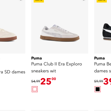
Puma
Puma
)
Puma Club II Era Exploro
Puma Be
sneakers wit
dames s
ra SD dames
25
3
00
54,99
59,99