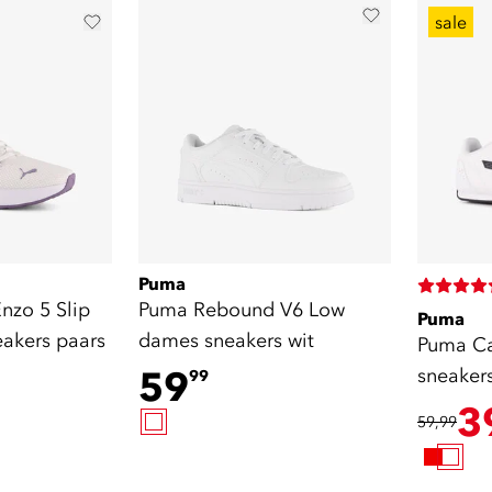
sale
Puma
nzo 5 Slip
Puma Rebound V6 Low
Puma
akers paars
dames sneakers wit
Puma C
59
sneakers
99
3
59,99