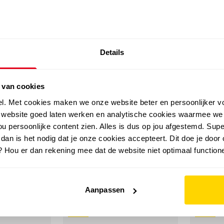
SALE: LAATSTE KANS!
Details
outdoor
zomer
merken
folder
sale
 van cookies
el. Met cookies maken we onze website beter en persoonlijker v
e website goed laten werken en analytische cookies waarmee we
u persoonlijke content zien. Alles is dus op jou afgestemd. Supe
 dan is het nodig dat je onze cookies accepteert. Dit doe je door 
? Hou er dan rekening mee dat de website niet optimaal functione
Aanpassen
sale
sale