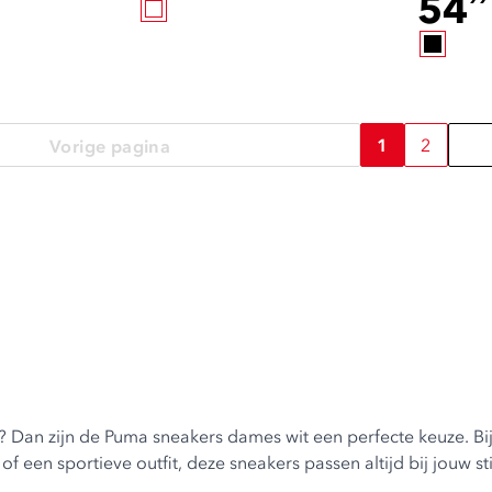
54
1
2
Vorige pagina
n? Dan zijn de
Puma sneakers dames
wit een perfecte keuze. B
f een sportieve outfit, deze sneakers passen altijd bij jouw sti