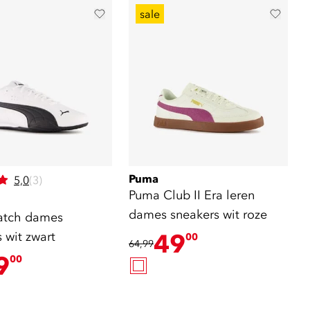
sale
Puma
5,0
(3)
Puma Club II Era leren
dames sneakers wit roze
atch dames
 wit zwart
49
00
64,99
9
00