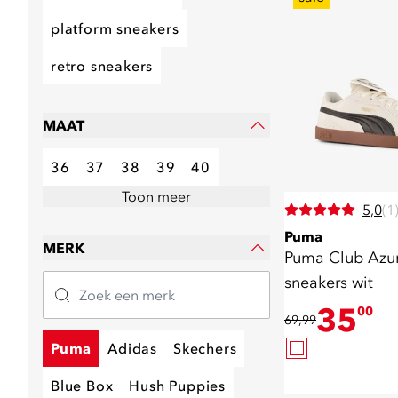
platform sneakers
retro sneakers
MAAT
36
37
38
39
40
Toon meer
5,0
(1
Puma
MERK
Puma Club Azu
sneakers wit
35
00
69,99
Puma
Adidas
Skechers
Blue Box
Hush Puppies