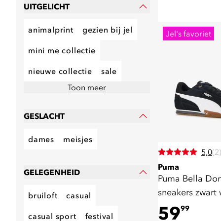
UITGELICHT
animalprint
gezien bij jel
Jel's favoriet
mini me collectie
nieuwe collectie
sale
Toon meer
GESLACHT
dames
meisjes
5,0
(2
Puma
GELEGENHEID
Puma Bella Do
sneakers zwart 
bruiloft
casual
59
99
casual sport
festival