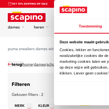
TOT 70% KORTING OP SALE
Home
Toestemming
dames
heren
kinderen
sport
Deze website maakt gebruik
puma sneakers dames wit
Cookies, lekker en functione
noodzakelijke cookies die d
marketing cookies laten we jo
terug
home
dames
schoenen
sneakers
/
/
/
op deze wijze wilt gebruiken,
klikken. Liever geen cookies
Filteren
36
producten
Gekozen filters - 2
sale
MERK
KLEUR