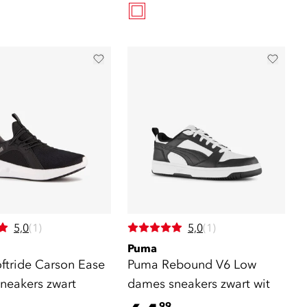
5,0
(1)
5,0
(1)
Puma
ftride Carson Ease
Puma Rebound V6 Low
neakers zwart
dames sneakers zwart wit
99