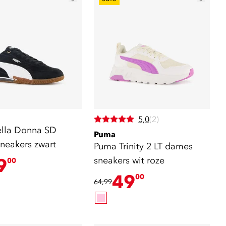
5,0
(2)
lla Donna SD
Puma
neakers zwart
Puma Trinity 2 LT dames
9
sneakers wit roze
00
49
00
64,99