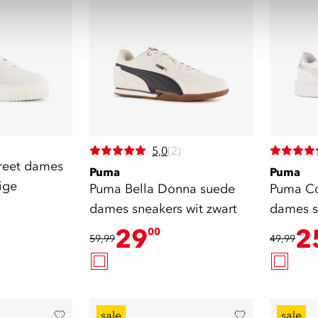
5,0
(2)
reet dames
Puma
Puma
ige
Puma Bella Donna suede
Puma Cou
dames sneakers wit zwart
dames s
29
2
00
59,99
49,99
sale
sale