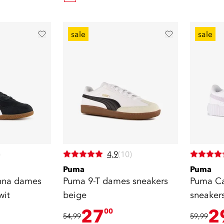
sale
sale
)
4,9
(10)
Puma
Puma
nna dames
Puma 9-T dames sneakers
Puma Ca
wit
beige
sneakers
27
2
00
54,99
59,99