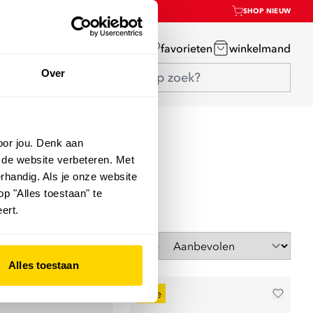
SHOP NIEUW
mijn account
favorieten
winkelmand
Over
oor jou. Denk aan
 de website verbeteren. Met
rhandig. Als je onze website
op "Alles toestaan" te
ert.
Sorteer op
Alles toestaan
sale