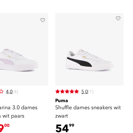
4,0
(4)
5,0
(1)
Puma
rina 3.0 dames
Shuffle dames sneakers wit
 wit paars
zwart
9
54
00
99