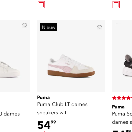
Nieuw
Puma
)
Puma Club LT dames
Puma
sneakers wit
0 dames
Puma So
54
dames s
99
99