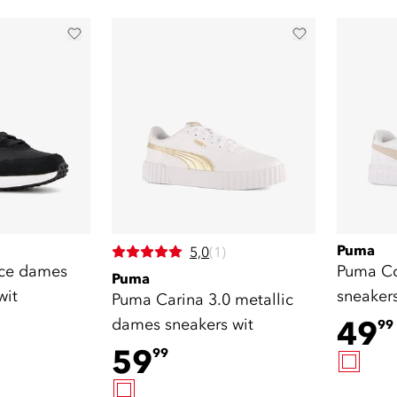
Puma
5,0
(1)
ce dames
Puma Co
Puma
wit
sneaker
Puma Carina 3.0 metallic
dames sneakers wit
49
99
59
99