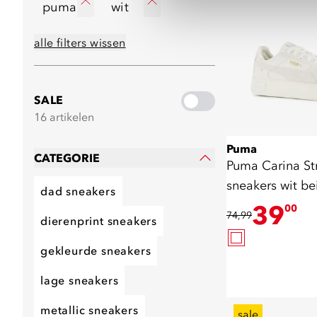
puma
wit
alle filters wissen
SALE
16 artikelen
Puma
CATEGORIE
Puma Carina St
sneakers wit be
dad sneakers
39
00
74,99
dierenprint sneakers
gekleurde sneakers
lage sneakers
metallic sneakers
sale