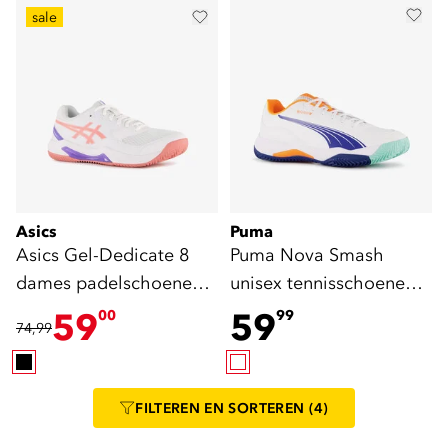
sale
Asics
Puma
Asics Gel-Dedicate 8
Puma Nova Smash
dames padelschoenen
unisex tennisschoenen
wit oranje
wit blauw
59
59
00
99
74,99
FILTEREN
EN SORTEREN
(4)