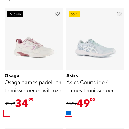
Nieuw
sale
Osaga
Asics
Osaga dames padel- en
Asics Courtslide 4
tennisschoenen wit roze
dames tennisschoenen
lichtblauw
34
49
99
00
39,99
64,99