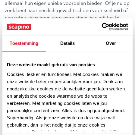
allemaal hun eigen unieke voordelen bieden. Of je nu op
zoek bent naar een lichtgewicht schoen voor snelheid of
een robuuste schoen voor extra steun, je vindt het bij
ons.
onderhoud van je dames tennisschoenen
Om ervoor te zorgen dat je tennisschoenen zo lang
Toestemming
Details
Over
mogelijk meegaan, is het belangrijk om ze goed te
onderhouden. Maak ze na elke training schoon en laat ze
goed drogen. Voor extra bescherming kun je een vuil- en
Deze website maakt gebruik van cookies
waterafstotende spray gebruiken, die je eenvoudig bij
Cookies, lekker en functioneel. Met cookies maken we
ons kunt aanschaffen.
onze website beter en persoonlijker voor jou. Denk aan
dames tennisschoenen online kopen
noodzakelijke cookies die de website goed laten werken
Heb jij jouw perfecte tennisschoenen dames gevonden in
en analytische cookies waarmee we de website
onze collectie? Bestel ze dan eenvoudig online bij
verbeteren. Met marketing cookies laten we jou
Scapino. Je kunt ervoor kiezen om je bestelling thuis te
persoonlijke content zien. Alles is dus op jou afgestemd.
laten bezorgen of op te halen in een van onze winkels,
Superhandig. Als je onze website op deze wijze wilt
zodat je geen verzendkosten betaalt. Wil je eerst passen
gebruiken, dan is het nodig dat je onze cookies
voordat je betaalt? Met Klarna betaal je alleen voor wat
accepteert. Dit doe je door op "Alles toestaan" te klikken.
je houdt, binnen 14 dagen.