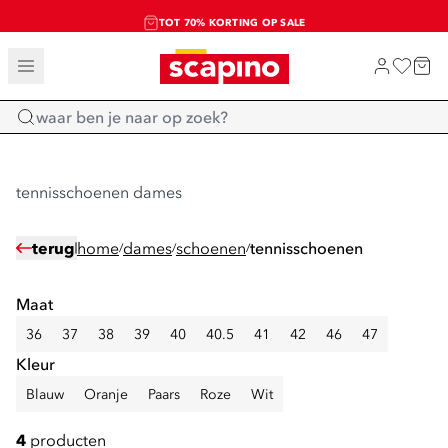
TOT 70% KORTING OP SALE
SHOP NIEUW
Home
tennisschoenen dames
terug
home
dames
schoenen
tennisschoenen
/
/
/
Maat
36
37
38
39
40
40.5
41
42
46
47
Kleur
Blauw
Oranje
Paars
Roze
Wit
4
producten