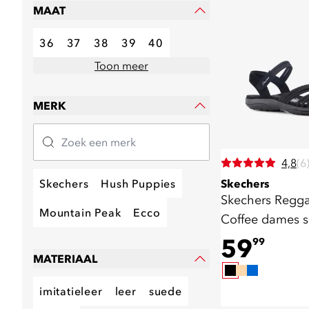
MAAT
36
37
38
39
40
Toon meer
MERK
4,8
(6
Skechers
Hush Puppies
Skechers
Skechers Regga
Mountain Peak
Ecco
Coffee dames 
zwart
59
99
MATERIAAL
imitatieleer
leer
suede