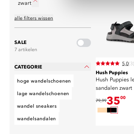
zwart
alle filters wissen
SALE
7 artikelen
5,0
(3
CATEGORIE
Hush Puppies
Hush Puppies l
hoge wandelschoenen
sandalen zwart
lage wandelschoenen
35
00
79,99
wandel sneakers
wandelsandalen