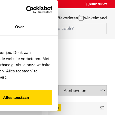
SHOP NIEUW
mijn account
favorieten
winkelmand
Over
oor jou. Denk aan
 de website verbeteren. Met
rhandig. Als je onze website
op "Alles toestaan" te
ert.
Sorteer op
Alles toestaan
sale