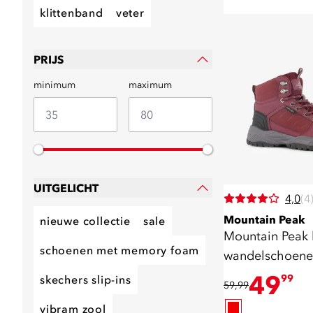
klittenband
veter
PRIJS
minimum
maximum
UITGELICHT
4,0
(4
Mountain Peak
nieuwe collectie
sale
Mountain Peak
schoenen met memory foam
wandelschoen
bordeauxrood c
49
99
skechers slip-ins
59,99
vibram zool