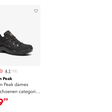
4,1
(98)
n Peak
n Peak dames
choenen categorie
9
99