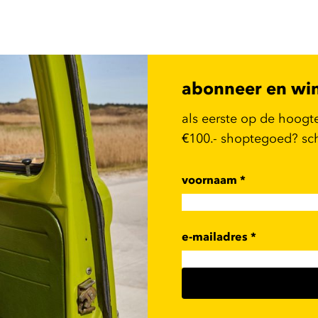
abonneer en wi
als eerste op de hoogt
€100.- shoptegoed? schr
voornaam
*
e-mailadres
*