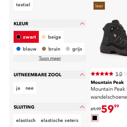
textiel
leer
KLEUR
zwart
beige
blauw
bruin
grijs
Toon meer
5,0
(1
UITNEEMBARE ZOOL
Mountain Peak
ja
nee
Mountain Peak 
wandelschoene
59
99
SLUITING
69,99
elastisch
elastische veters