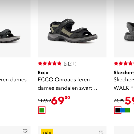
)
5,0
(1)
Ecco
Skecher
eren dames
ECCO Onroads leren
Skechers
dames sandalen zwart
WALK Fl
groen
sandale
69
5
00
119,99
74,99
sale