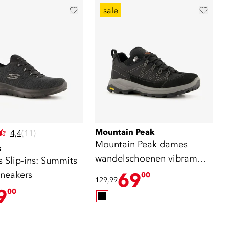
sale
Mountain Peak
4,4
(11)
Mountain Peak dames
s
wandelschoenen vibram
 Slip-ins: Summits
zool zwart
neakers
69
00
129,99
9
00