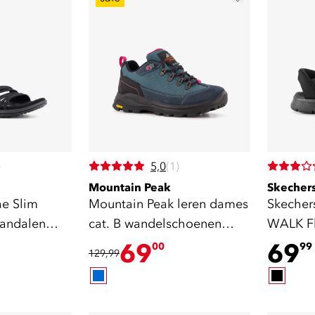
)
5,0
(1)
Mountain Peak
Skecher
e Slim
Mountain Peak leren dames
Skechers
sandalen
cat. B wandelschoenen
WALK Fl
vibram zool
zwart
69
69
00
99
129,99