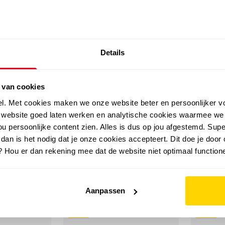
SALE: LAATSTE KANS!
Details
outdoor
zomer
merken
folder
sale
 van cookies
el. Met cookies maken we onze website beter en persoonlijker v
e website goed laten werken en analytische cookies waarmee we
u persoonlijke content zien. Alles is dus op jou afgestemd. Supe
 dan is het nodig dat je onze cookies accepteert. Dit doe je door 
? Hou er dan rekening mee dat de website niet optimaal functione
Aanpassen
sale
sale