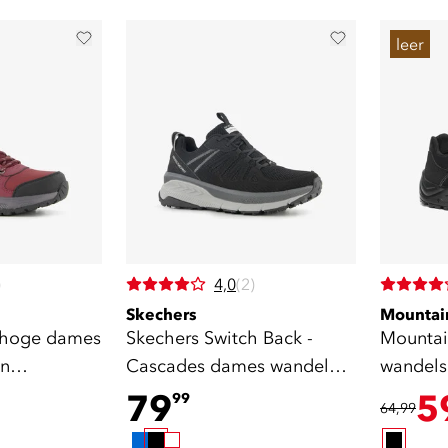
leer
)
4,0
(2)
Skechers
Mountai
 hoge dames
Skechers Switch Back -
Mountai
en
Cascades dames wandel
wandels
at. A B
sneakers zwart
A
79
5
99
64,99