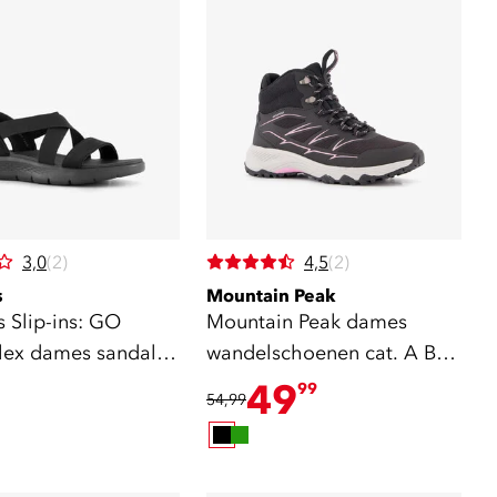
3,0
(2)
4,5
(2)
s
Mountain Peak
 Slip-ins: GO
Mountain Peak dames
ex dames sandalen
wandelschoenen cat. A B
zwart
49
99
54,99