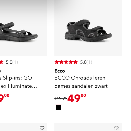
5,0
(1)
5,0
(1)
s
Ecco
 Slip-ins: GO
ECCO Onroads leren
ex Illuminate
dames sandalen zwart
n zwart
9
49
00
00
119,99