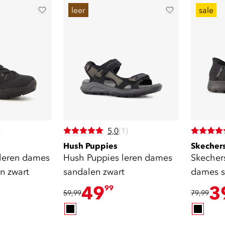
leer
sale
)
5,0
(1)
Hush Puppies
Skecher
leren dames
Hush Puppies leren dames
Skechers
n zwart
sandalen zwart
dames s
49
3
99
59,99
79,99