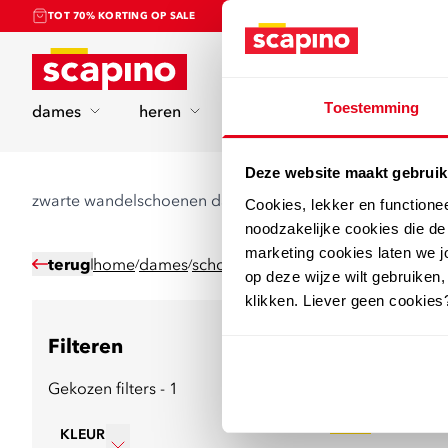
TOT 70% KORTING OP SALE
Home
Toestemming
dames
heren
kinderen
sport
Deze website maakt gebruik
zwarte wandelschoenen dames
Cookies, lekker en functione
noodzakelijke cookies die d
marketing cookies laten we jo
terug
home
dames
schoenen
wandelschoenen
/
/
/
op deze wijze wilt gebruiken,
klikken. Liever geen cookies
Filteren
15
producten
Gekozen filters - 1
sale
KLEUR