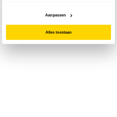
accepteert. Dit doe je door op "Alles toestaan" te klikken.
Liever geen cookies? Hou er dan rekening mee dat de
website niet optimaal functioneert.
Aanpassen
Alles toestaan