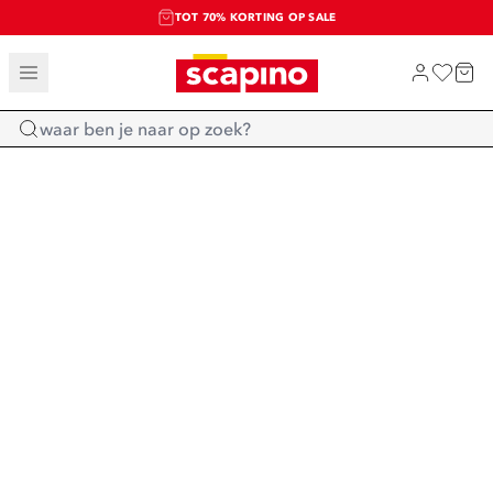
TOT 70% KORTING OP SALE
SALE: LAATSTE KANS!
SHOP NIEUW
Home