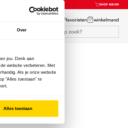
SHOP NIEUW
mijn account
favorieten
winkelmand
Over
oor jou. Denk aan
 de website verbeteren. Met
rhandig. Als je onze website
op "Alles toestaan" te
ert.
Alles toestaan