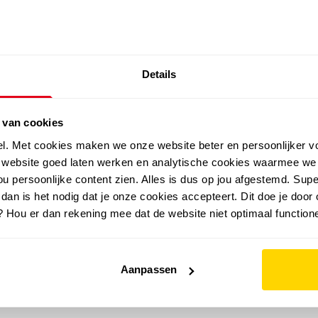
SALE: LAATSTE KANS!
Details
outdoor
zomer
merken
folder
sale
 van cookies
el. Met cookies maken we onze website beter en persoonlijker v
e website goed laten werken en analytische cookies waarmee we
u persoonlijke content zien. Alles is dus op jou afgestemd. Supe
 dan is het nodig dat je onze cookies accepteert. Dit doe je door 
? Hou er dan rekening mee dat de website niet optimaal functione
Aanpassen