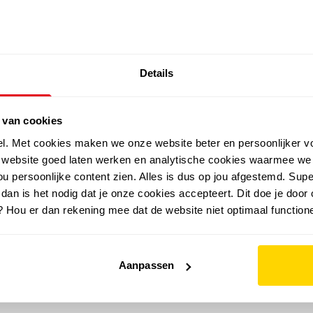
SALE: LAATSTE KANS!
Details
outdoor
zomer
merken
folder
sale
 van cookies
el. Met cookies maken we onze website beter en persoonlijker v
e website goed laten werken en analytische cookies waarmee we
u persoonlijke content zien. Alles is dus op jou afgestemd. Supe
 dan is het nodig dat je onze cookies accepteert. Dit doe je door 
? Hou er dan rekening mee dat de website niet optimaal functione
Aanpassen