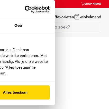
SHOP NIEUW
mijn account
favorieten
winkelmand
Over
oor jou. Denk aan
 de website verbeteren. Met
rhandig. Als je onze website
op "Alles toestaan" te
ert.
Alles toestaan