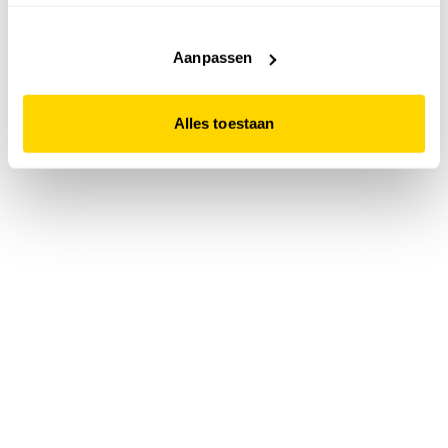
accepteert. Dit doe je door op "Alles toestaan" te klikken.
Liever geen cookies? Hou er dan rekening mee dat de
website niet optimaal functioneert.
Aanpassen
Alles toestaan