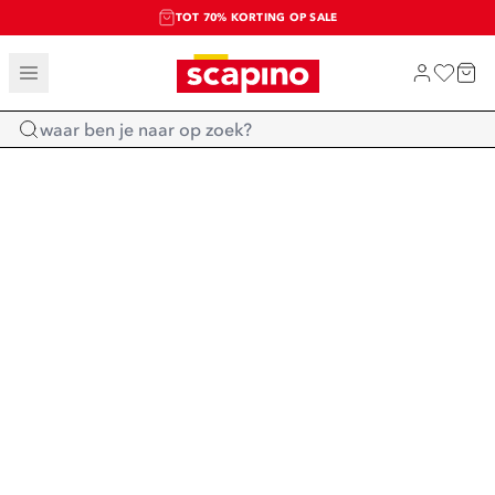
TOT 70% KORTING OP SALE
SALE: LAATSTE KANS!
SHOP NIEUW
Home