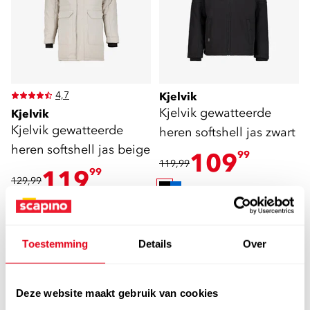
4,7
Kjelvik
Kjelvik gewatteerde
Kjelvik
Kjelvik gewatteerde
heren softshell jas zwart
heren softshell jas beige
109
99
119,99
119
99
129,99
Toestemming
Details
Over
Deze website maakt gebruik van cookies