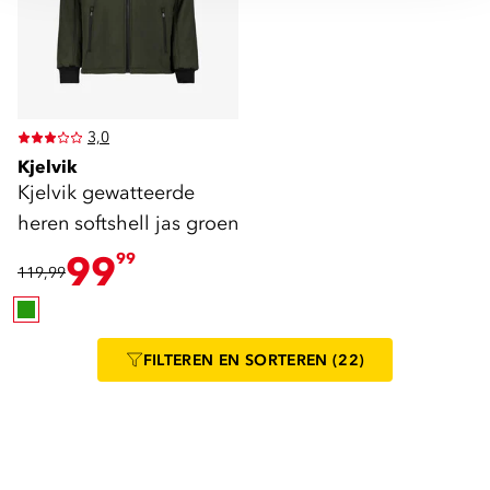
3,0
Kjelvik
Kjelvik gewatteerde
heren softshell jas groen
99
99
119,99
FILTEREN
EN SORTEREN
(22)