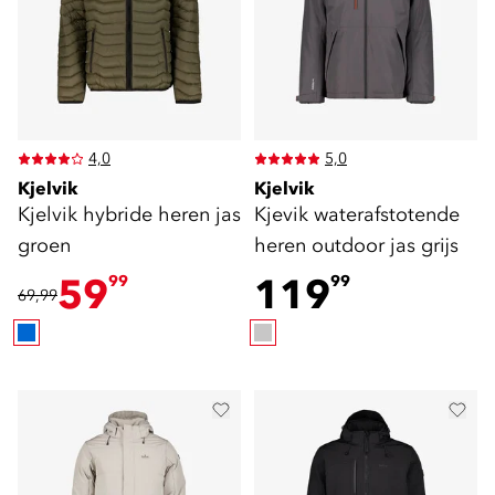
4,0
5,0
Kjelvik
Kjelvik
Kjelvik hybride heren jas
Kjevik waterafstotende
groen
heren outdoor jas grijs
59
119
99
99
69,99