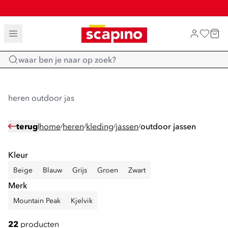
SALE: LAATSTE KANS!
TOT 70% KORTING OP SALE
SHOP NIEUW
Home
heren outdoor jas
terug
home
heren
kleding
jassen
outdoor jassen
/
/
/
/
Kleur
Beige
Blauw
Grijs
Groen
Zwart
Merk
Mountain Peak
Kjelvik
22
producten