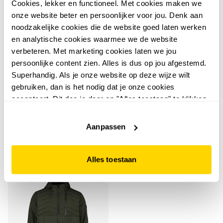
Cookies, lekker en functioneel. Met cookies maken we
onze website beter en persoonlijker voor jou. Denk aan
noodzakelijke cookies die de website goed laten werken
en analytische cookies waarmee we de website
verbeteren. Met marketing cookies laten we jou
persoonlijke content zien. Alles is dus op jou afgestemd.
4,7
5,0
Superhandig. Als je onze website op deze wijze wilt
Kjelvik
Kjelvik
gebruiken, dan is het nodig dat je onze cookies
Kjelvik gewatteerde
Kjelvik padded heren
accepteert. Dit doe je door op "Alles toestaan" te klikken.
heren softshell jas
softshell jas zwart
Liever geen cookies? Hou er dan rekening mee dat de
blauw
109
119
99
99
website niet optimaal functioneert.
119,99
129,99
Aanpassen
Alles toestaan