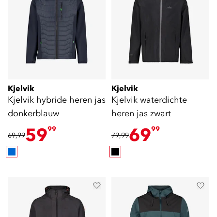
Kjelvik
Kjelvik
Kjelvik hybride heren jas
Kjelvik waterdichte
donkerblauw
heren jas zwart
59
69
99
99
69,99
79,99