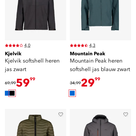
4,0
4,3
Kjelvik
Mountain Peak
Kjelvik softshell heren
Mountain Peak heren
jas zwart
softshell jas blauw zwart
59
29
99
99
69,99
34,99