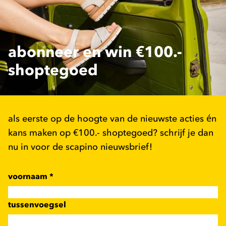
abonneer en win €100.-
shoptegoed
als eerste op de hoogte van de nieuwste acties én
kans maken op €100.- shoptegoed? schrijf je dan
nu in voor de scapino nieuwsbrief!
voornaam
*
tussenvoegsel