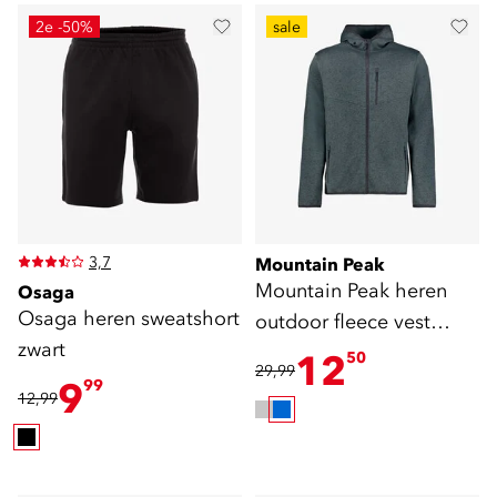
2e -50%
sale
3,7
Mountain Peak
Mountain Peak heren
Osaga
Osaga heren sweatshort
outdoor fleece vest
zwart
blauw
12
50
29,99
9
99
12,99