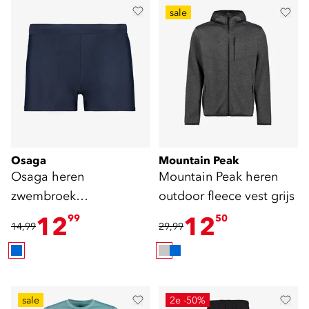
sale
Osaga
Mountain Peak
Osaga heren
Mountain Peak heren
zwembroek
outdoor fleece vest grijs
donkerblauw
12
12
99
50
14,99
29,99
sale
2e -50%