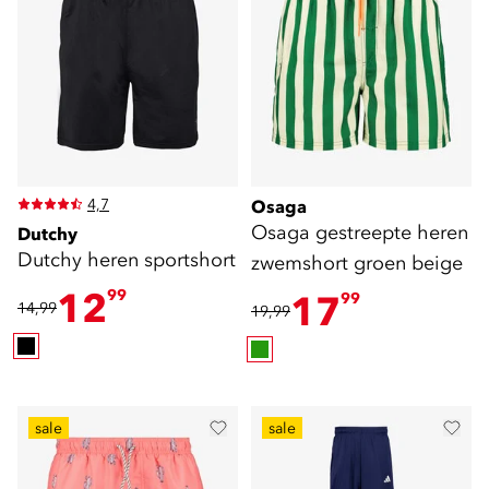
4,7
Osaga
Osaga gestreepte heren
Dutchy
Dutchy heren sportshort
zwemshort groen beige
12
99
17
99
14,99
19,99
sale
sale