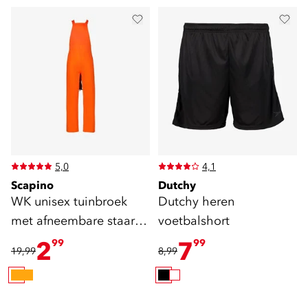
5,0
4,1
Scapino
Dutchy
WK unisex tuinbroek
Dutchy heren
met afneembare staart
voetbalshort
oranje
2
7
99
99
19,99
8,99