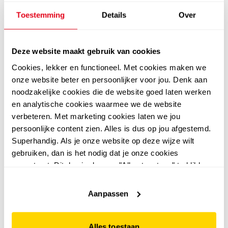
Toestemming
Details
Over
Deze website maakt gebruik van cookies
Cookies, lekker en functioneel. Met cookies maken we
4,5
JJ REBEL
onze website beter en persoonlijker voor jou. Denk aan
JJ REBEL heren
Dutchy
noodzakelijke cookies die de website goed laten werken
Dutchy heren
zwemshort met
en analytische cookies waarmee we de website
trainingsjas zwart
flamingo groen
10
00
verbeteren. Met marketing cookies laten we jou
19,99
10
00
persoonlijke content zien. Alles is dus op jou afgestemd.
22,99
Superhandig. Als je onze website op deze wijze wilt
gebruiken, dan is het nodig dat je onze cookies
accepteert. Dit doe je door op "Alles toestaan" te klikken.
Liever geen cookies? Hou er dan rekening mee dat de
sale
2e -50%
website niet optimaal functioneert.
Aanpassen
Alles toestaan