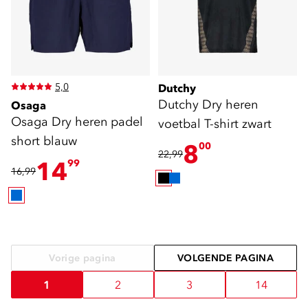
5,0
Dutchy
Dutchy Dry heren
Osaga
Osaga Dry heren padel
voetbal T-shirt zwart
short blauw
8
00
22,99
14
99
16,99
Vorige pagina
VOLGENDE PAGINA
1
2
3
14