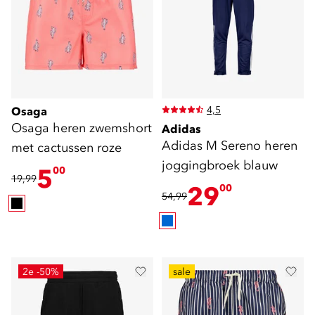
4,5
Osaga
Osaga heren zwemshort
Adidas
Adidas M Sereno heren
met cactussen roze
joggingbroek blauw
5
00
19,99
29
00
54,99
2e -50%
sale