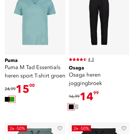
4,3
Puma
Puma M Tad Essentials
Osaga
Osaga heren
heren sport T-shirt groen
joggingbroek
15
00
24,99
14
99
16,99
2e -50%
2e -50%