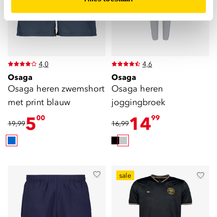
4,0
4,6
Osaga
Osaga
Osaga heren zwemshort
Osaga heren
met print blauw
joggingbroek
5
14
00
99
19,99
16,99
sale