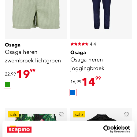
4,4
Osaga
Osaga heren
Osaga
Osaga heren
zwembroek lichtgroen
joggingbroek
19
99
22,99
14
99
16,99
sale
sale