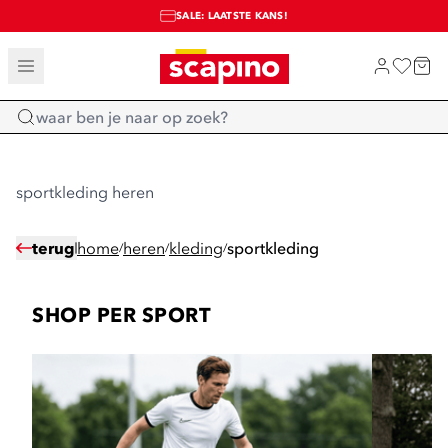
SALE: LAATSTE KANS!
TOT 70% KORTING OP SALE
SHOP NIEUW
Home
sportkleding heren
terug
home
heren
kleding
sportkleding
/
/
/
SHOP PER SPORT