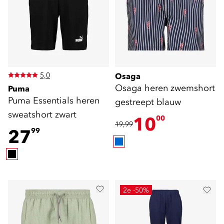
5,0
Osaga
Osaga heren zwemshort
Puma
Puma Essentials heren
gestreept blauw
sweatshort zwart
10
00
19,99
27
99
2e -50%