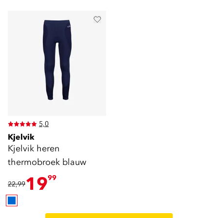
5,0
Kjelvik
Kjelvik heren
thermobroek blauw
19
99
22,99