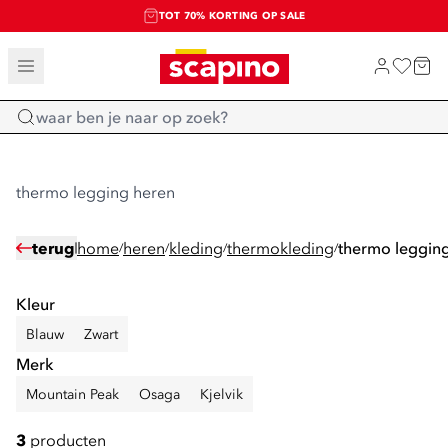
TOT 70% KORTING OP SALE
SALE: LAATSTE KANS!
SHOP NIEUW
Home
thermo legging heren
terug
home
heren
kleding
thermokleding
thermo leggin
/
/
/
/
Kleur
Blauw
Zwart
Merk
Mountain Peak
Osaga
Kjelvik
3
producten