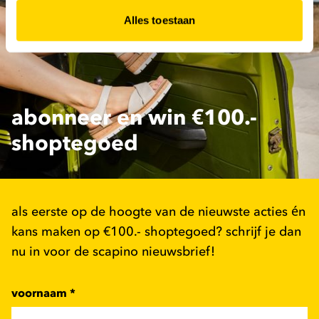
Alles toestaan
abonneer en win €100.-
shoptegoed
als eerste op de hoogte van de nieuwste acties én
kans maken op €100.- shoptegoed? schrijf je dan
nu in voor de scapino nieuwsbrief!
voornaam
*