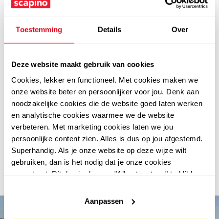
combineer met andere thermokleding
Voor de beste bescherming tegen kou combineer je een
thermo legging heren met een thermoshirt of warme
Toestemming
Details
Over
midlayer. Zo creëer je een complete outfit die je warm
houdt zonder in te leveren op comfort en
bewegingsvrijheid. Bekijk alle
thermokleding voor heren
Deze website maakt gebruik van cookies
online.
Cookies, lekker en functioneel. Met cookies maken we
Ben je op zoek naar modellen speciaal voor vrouwen?
onze website beter en persoonlijker voor jou. Denk aan
Bekijk dan onze
thermo legging dames
.
noodzakelijke cookies die de website goed laten werken
bestel jouw thermo legging heren eenvoudig online bij
en analytische cookies waarmee we de website
scapino
verbeteren. Met marketing cookies laten we jou
Bij Scapino shop je jouw thermo legging heren
persoonlijke content zien. Alles is dus op jou afgestemd.
eenvoudig online. Profiteer van 30 dagen retourtermijn,
Superhandig. Als je onze website op deze wijze wilt
kies voor achteraf betalen met Riverty, en ontdek
gebruiken, dan is het nodig dat je onze cookies
regelmatig leuke acties en scherpe prijzen. Zo bestel je
accepteert. Dit doe je door op "Alles toestaan" te klikken.
jouw thermokleding altijd voordelig en zonder zorgen.
Liever geen cookies? Hou er dan rekening mee dat de
website niet optimaal functioneert.
Aanpassen