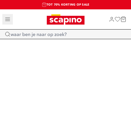
TOT 70% KORTING OP SALE
SALE: LAATSTE KANS!
SHOP NIEUW
Home