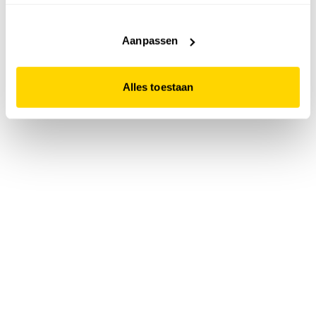
accepteert. Dit doe je door op "Alles toestaan" te klikken.
Liever geen cookies? Hou er dan rekening mee dat de
website niet optimaal functioneert.
Aanpassen
Alles toestaan