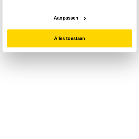
accepteert. Dit doe je door op "Alles toestaan" te klikken.
Liever geen cookies? Hou er dan rekening mee dat de
website niet optimaal functioneert.
Aanpassen
Alles toestaan