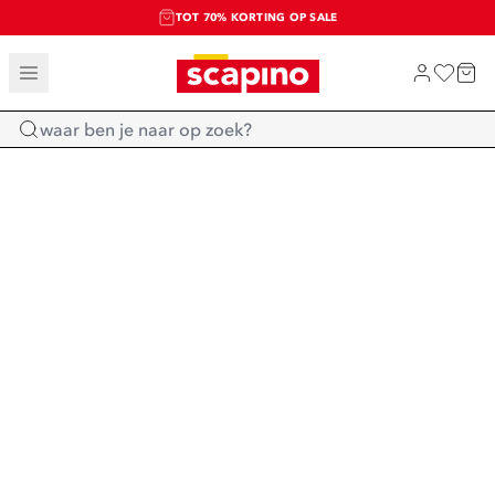
TOT 70% KORTING OP SALE
SALE: LAATSTE KANS!
SHOP NIEUW
Home