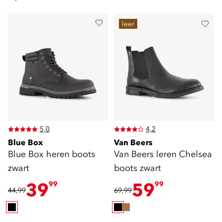
leer
5,0
4,2
Blue Box
Van Beers
Blue Box heren boots
Van Beers leren Chelsea
zwart
boots zwart
39
59
99
99
44,99
69,99