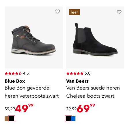
leer
4,5
5,0
Blue Box
Van Beers
Blue Box gevoerde
Van Beers suede heren
heren veterboots zwart
Chelsea boots zwart
49
69
99
99
59,99
79,99