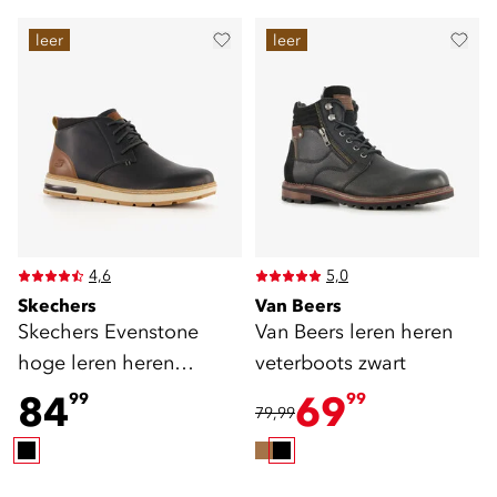
leer
leer
4,6
5,0
Skechers
Van Beers
Skechers Evenstone
Van Beers leren heren
hoge leren heren
veterboots zwart
sneakers zwart
84
69
99
99
79,99