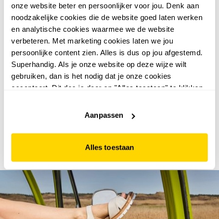
onze website beter en persoonlijker voor jou. Denk aan
noodzakelijke cookies die de website goed laten werken
en analytische cookies waarmee we de website
verbeteren. Met marketing cookies laten we jou
persoonlijke content zien. Alles is dus op jou afgestemd.
Superhandig. Als je onze website op deze wijze wilt
gebruiken, dan is het nodig dat je onze cookies
accepteert. Dit doe je door op "Alles toestaan" te klikken.
zwarte boots heren
Liever geen cookies? Hou er dan rekening mee dat de
Op zoek naar een paar comfortabele schoenen voor het
website niet optimaal functioneert.
Aanpassen
najaar? Kies dan voor zwarte boots voor heren. Lekker
warm, stylisch en praktisch. Bij Scapino scoor je
verschillende herenboots zwart van merken als Blue Box
Alles toestaan
en Hush Puppies. Neem snel een kijkje!