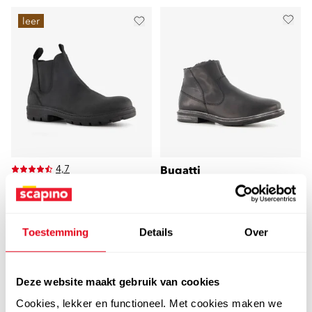
leer
4,7
Bugatti
Bugatti heren boots
Van Beers
Van Beer suede heren
zwart
Chelsea boots zwart
89
99
Toestemming
Details
Over
99,99
69
99
79,99
Deze website maakt gebruik van cookies
Cookies, lekker en functioneel. Met cookies maken we
FILTEREN
EN SORTEREN
(8)