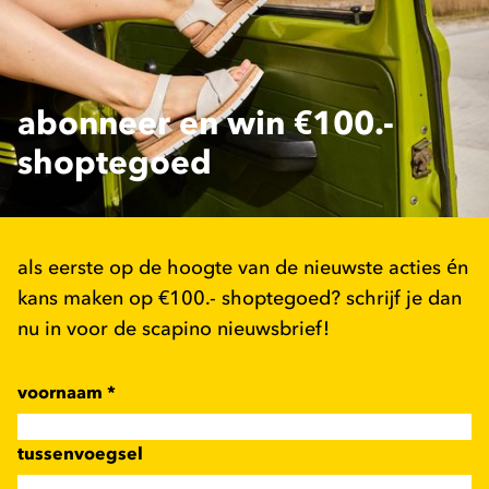
abonneer en win €100.-
shoptegoed
als eerste op de hoogte van de nieuwste acties én
kans maken op €100.- shoptegoed? schrijf je dan
nu in voor de scapino nieuwsbrief!
voornaam
*
tussenvoegsel