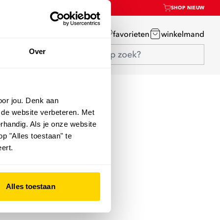
SHOP NIEUW
mijn account
favorieten
winkelmand
Over
oor jou. Denk aan
 de website verbeteren. Met
rhandig. Als je onze website
op "Alles toestaan" te
ert.
Alles toestaan