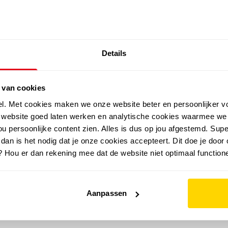
SALE: LAATSTE KANS!
Details
outdoor
zomer
merken
folder
sale
 van cookies
el. Met cookies maken we onze website beter en persoonlijker v
e website goed laten werken en analytische cookies waarmee we
u persoonlijke content zien. Alles is dus op jou afgestemd. Supe
 dan is het nodig dat je onze cookies accepteert. Dit doe je door 
? Hou er dan rekening mee dat de website niet optimaal functione
Aanpassen