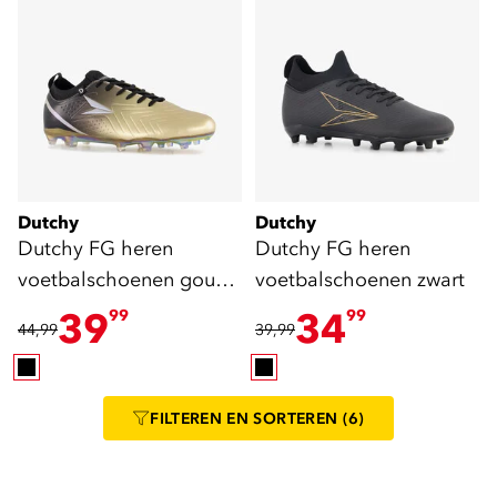
Dutchy
Dutchy
Dutchy FG heren
Dutchy FG heren
voetbalschoenen goud
voetbalschoenen zwart
zwart
39
34
99
99
44,99
39,99
FILTEREN
EN SORTEREN
(6)