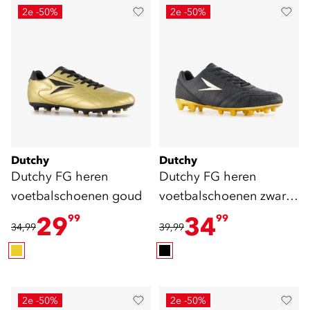
2e -50%
2e -50%
Dutchy
Dutchy
Dutchy FG heren
Dutchy FG heren
voetbalschoenen goud
voetbalschoenen zwart
goud
29
34
99
99
34,99
39,99
2e -50%
2e -50%