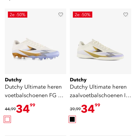
2e -50%
2e -50%
Dutchy
Dutchy
Dutchy Ultimate heren
Dutchy Ultimate heren
voetbalschoenen FG wit
zaalvoetbalschoenen IC
goud
wit goud
34
34
99
99
44,99
39,99