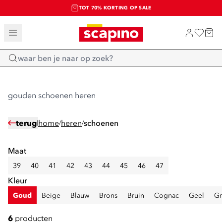
TOT 70% KORTING OP SALE
SALE: LAATSTE KANS!
SHOP NIEUW
Home
gouden schoenen heren
terug
home
heren
schoenen
/
/
Maat
39
40
41
42
43
44
45
46
47
Kleur
Goud
Beige
Blauw
Brons
Bruin
Cognac
Geel
Gr
6
producten