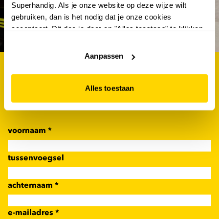
abonneer en win €100.-
Superhandig. Als je onze website op deze wijze wilt
gebruiken, dan is het nodig dat je onze cookies
shoptegoed
accepteert. Dit doe je door op "Alles toestaan" te klikken.
Liever geen cookies? Hou er dan rekening mee dat de
website niet optimaal functioneert.
Aanpassen
als eerste op de hoogte van de nieuwste acties én
kans maken op €100.- shoptegoed? schrijf je dan
Alles toestaan
nu in voor de scapino nieuwsbrief!
voornaam
*
tussenvoegsel
achternaam
*
e-mailadres
*