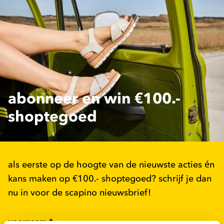
abonneer en win €100.-
shoptegoed
als eerste op de hoogte van de nieuwste acties én
kans maken op €100.- shoptegoed? schrijf je dan
nu in voor de scapino nieuwsbrief!
voornaam
*