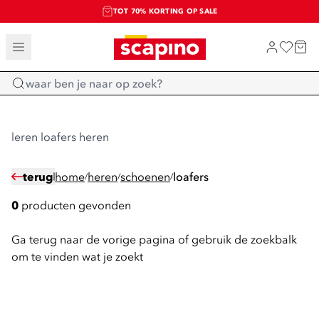
TOT 70% KORTING OP SALE
SALE: LAATSTE KANS!
SHOP NIEUW
Home
leren loafers heren
terug
home
heren
schoenen
loafers
/
/
/
0
producten gevonden
Ga terug naar de vorige pagina of gebruik de zoekbalk
om te vinden wat je zoekt