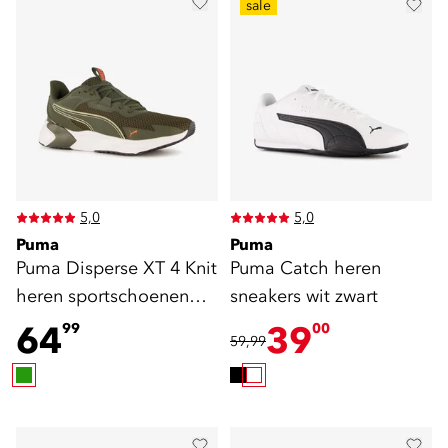
sale
5,0
5,0
Puma
Puma
Puma Disperse XT 4 Knit
Puma Catch heren
heren sportschoenen
sneakers wit zwart
groen
64
39
99
00
59,99