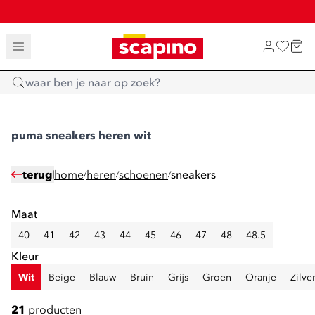
SALE: LAATSTE KANS!
TOT 70% KORTING OP SALE
SHOP NIEUW
Home
puma sneakers heren wit
terug
home
heren
schoenen
sneakers
/
/
/
Maat
40
41
42
43
44
45
46
47
48
48.5
Kleur
Wit
Beige
Blauw
Bruin
Grijs
Groen
Oranje
Zilve
21
producten