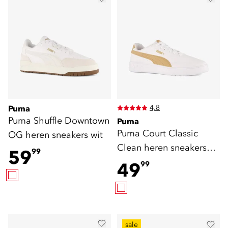
4,8
Puma
Puma Shuffle Downtown
Puma
Puma Court Classic
OG heren sneakers wit
Clean heren sneakers
59
99
wit
49
99
sale