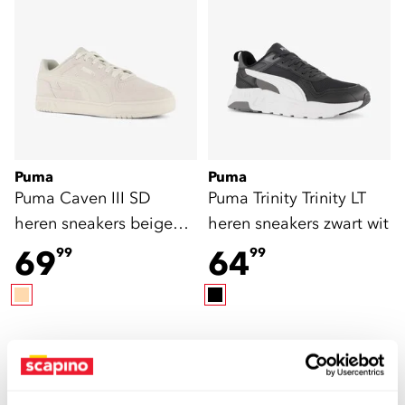
Puma
Puma
Puma Caven III SD
Puma Trinity Trinity LT
heren sneakers beige
heren sneakers zwart wit
wit
69
64
99
99
sale