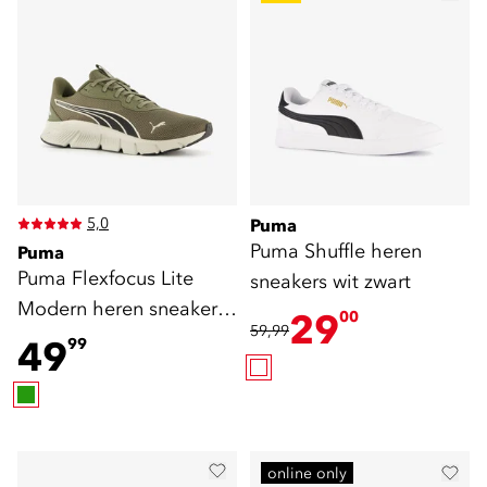
5,0
Puma
Puma Shuffle heren
Puma
Puma Flexfocus Lite
sneakers wit zwart
Modern heren sneakers
29
00
59,99
groen
49
99
online only