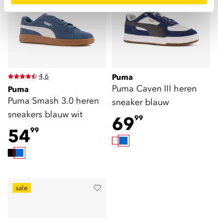
4,6
Puma
Puma Caven III heren
Puma
Puma Smash 3.0 heren
sneaker blauw
sneakers blauw wit
69
99
54
99
sale