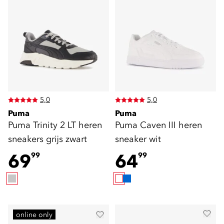
5,0
5,0
Puma
Puma
Puma Trinity 2 LT heren
Puma Caven III heren
sneakers grijs zwart
sneaker wit
69
64
99
99
online only