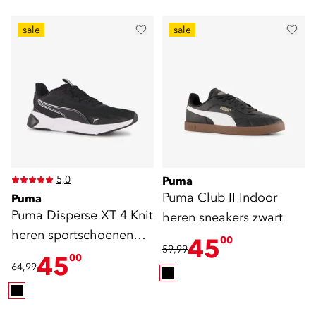
sale
sale
5,0
Puma
Puma Club II Indoor
Puma
Puma Disperse XT 4 Knit
heren sneakers zwart
heren sportschoenen
45
00
59,99
zwart wit
45
00
64,99