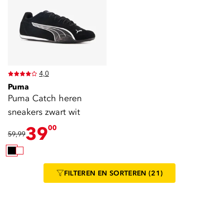
4,0
Puma
Puma Catch heren
sneakers zwart wit
39
00
59,99
FILTEREN
EN SORTEREN
(21)