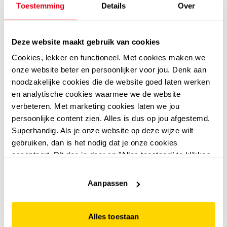
Toestemming
Details
Over
Deze website maakt gebruik van cookies
Cookies, lekker en functioneel. Met cookies maken we
onze website beter en persoonlijker voor jou. Denk aan
noodzakelijke cookies die de website goed laten werken
4,7
Puma
Puma Milenio Tech
en analytische cookies waarmee we de website
Puma
verbeteren. Met marketing cookies laten we jou
Puma Trinity 2 LT heren
heren sneakers wit
persoonlijke content zien. Alles is dus op jou afgestemd.
sneakers wit zwart
69
99
Superhandig. Als je onze website op deze wijze wilt
32
00
gebruiken, dan is het nodig dat je onze cookies
64,99
accepteert. Dit doe je door op "Alles toestaan" te klikken.
Liever geen cookies? Hou er dan rekening mee dat de
website niet optimaal functioneert.
Aanpassen
leer
online only
Alles toestaan