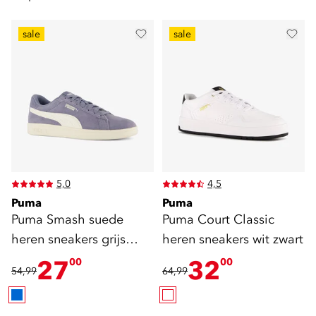
sale
sale
5,0
4,5
Puma
Puma
Puma Smash suede
Puma Court Classic
heren sneakers grijs
heren sneakers wit zwart
blauw
27
32
00
00
54,99
64,99