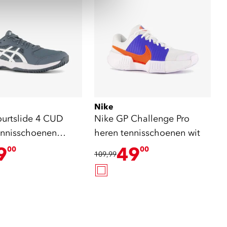
Nike
ourtslide 4 CUD
Nike GP Challenge Pro
ennisschoenen
heren tennisschoenen wit
ijs
9
49
00
00
109,99