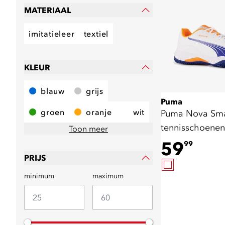
MATERIAAL
imitatieleer
textiel
KLEUR
blauw
grijs
Puma
groen
oranje
wit
Puma Nova Sma
tennisschoenen
Toon meer
59
99
PRIJS
minimum
maximum