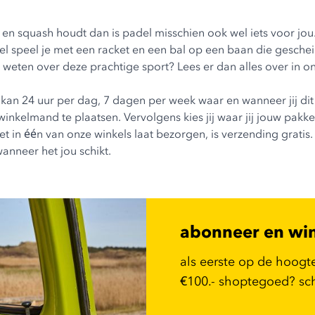
is en squash houdt dan is padel misschien ook wel iets voor jou
l speel je met een racket en een bal op een baan die gesche
 weten over deze prachtige sport? Lees er dan alles over in on
kan 24 uur per dag, 7 dagen per week waar en wanneer jij dit
de winkelmand te plaatsen. Vervolgens kies jij waar jij jouw pa
t in één van onze winkels laat bezorgen, is verzending gratis.
wanneer het jou schikt.
abonneer en wi
als eerste op de hoogt
€100.- shoptegoed? schr