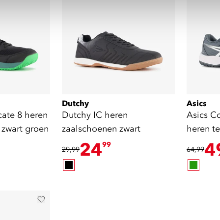
Dutchy
Asics
cate 8 heren
Dutchy IC heren
Asics C
zwart groen
zaalschoenen zwart
heren t
groen gr
24
4
99
29,99
64,99