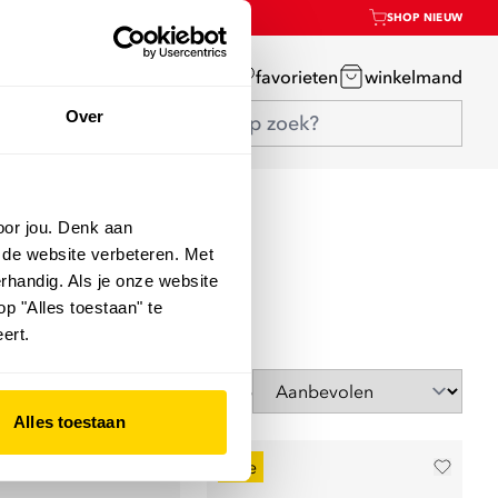
SHOP NIEUW
mijn account
favorieten
winkelmand
Over
oor jou. Denk aan
 de website verbeteren. Met
rhandig. Als je onze website
op "Alles toestaan" te
ert.
Sorteer op
Alles toestaan
sale