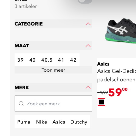
3 artikelen
CATEGORIE
MAAT
39
40
40.5
41
42
Asics
Toon meer
Asics Gel-Dedi
padelschoenen 
MERK
59
00
74,99
Puma
Nike
Asics
Dutchy