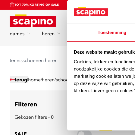
TOT 70% KORTING OP SALE
Home
Toestemming
dames
heren
kinderen
sport
Deze website maakt gebruik
tennisschoenen heren
Cookies, lekker en functione
noodzakelijke cookies die d
marketing cookies laten we jo
terug
home
heren
schoenen
tennisschoenen
/
/
/
op deze wijze wilt gebruiken,
klikken. Liever geen cookies
Filteren
5
producten
Gekozen filters - 0
sale
SALE