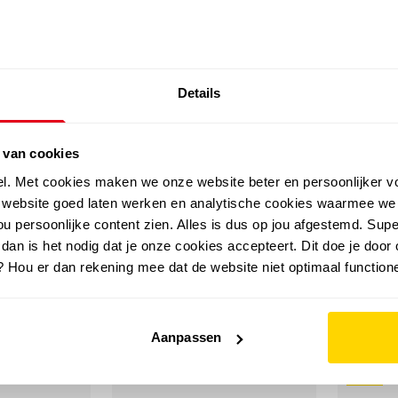
SALE: LAATSTE KANS!
Details
outdoor
zomer
merken
folder
sale
 van cookies
el. Met cookies maken we onze website beter en persoonlijker v
e website goed laten werken en analytische cookies waarmee we
u persoonlijke content zien. Alles is dus op jou afgestemd. Supe
 dan is het nodig dat je onze cookies accepteert. Dit doe je door 
? Hou er dan rekening mee dat de website niet optimaal functione
Aanpassen
sale