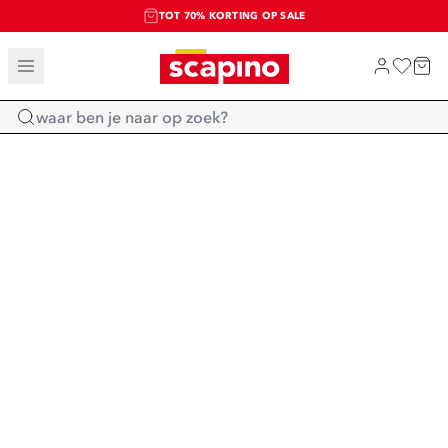
TOT 70% KORTING OP SALE
SALE: LAATSTE KANS!
SHOP NIEUW
Home