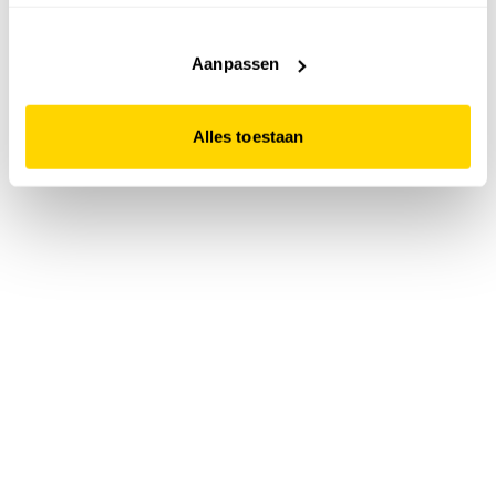
accepteert. Dit doe je door op "Alles toestaan" te klikken.
Liever geen cookies? Hou er dan rekening mee dat de
website niet optimaal functioneert.
Aanpassen
Alles toestaan