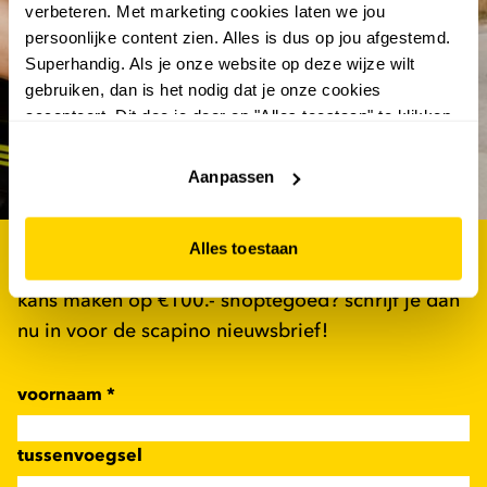
verbeteren. Met marketing cookies laten we jou
persoonlijke content zien. Alles is dus op jou afgestemd.
Superhandig. Als je onze website op deze wijze wilt
gebruiken, dan is het nodig dat je onze cookies
abonneer en win €100.-
accepteert. Dit doe je door op "Alles toestaan" te klikken.
Liever geen cookies? Hou er dan rekening mee dat de
shoptegoed
website niet optimaal functioneert.
Aanpassen
Alles toestaan
als eerste op de hoogte van de nieuwste acties én
kans maken op €100.- shoptegoed? schrijf je dan
nu in voor de scapino nieuwsbrief!
voornaam
*
tussenvoegsel