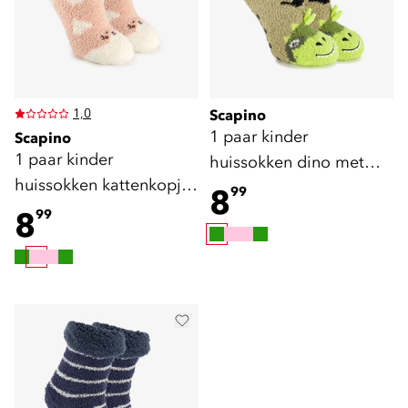
1,0
Scapino
1 paar kinder
Scapino
1 paar kinder
huissokken dino met
huissokken kattenkopjes
antislip
8
99
met antislip
8
99