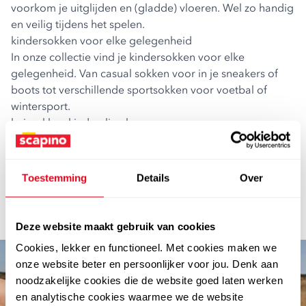
voorkom je uitglijden en (gladde) vloeren. Wel zo handig
en veilig tijdens het spelen.
kindersokken voor elke gelegenheid
In onze collectie vind je kindersokken voor elke
gelegenheid. Van casual sokken voor in je sneakers of
boots tot verschillende sportsokken voor voetbal of
wintersport.
huissokken kind online kopen
Bestel warme soksloffen voor kids online bij Scapino. Als
je je pakketje thuis laat bezorgen, betaal je
verzendkosten. Maar wist je dat je je aankoop gratis kan
Toestemming
Details
Over
laten bezorgen bij de dichtstbijzijnde Scapino-winkel?
Lekker goedkoop dus. En dan kan je ook nog eens zelf
bepalen wanneer je je pakketje ophaalt.
Deze website maakt gebruik van cookies
Cookies, lekker en functioneel. Met cookies maken we
onze website beter en persoonlijker voor jou. Denk aan
noodzakelijke cookies die de website goed laten werken
en analytische cookies waarmee we de website