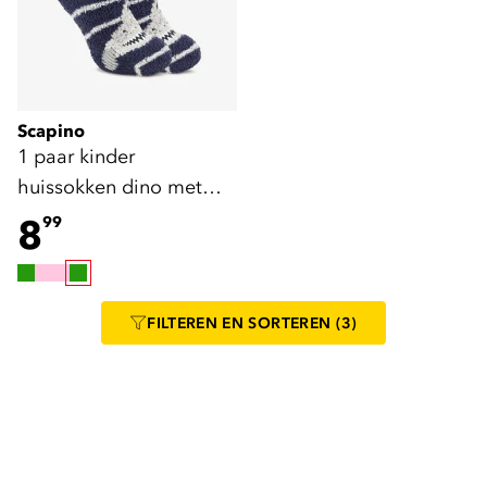
Scapino
1 paar kinder
huissokken dino met
antislip
8
99
FILTEREN
EN SORTEREN
(3)