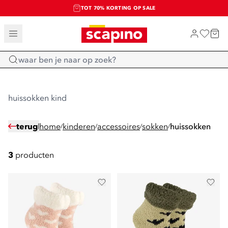
TOT 70% KORTING OP SALE
SALE: LAATSTE KANS!
SHOP NIEUW
Home
huissokken kind
terug
home
kinderen
accessoires
sokken
huissokken
/
/
/
/
3
producten