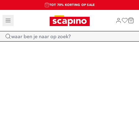
TOT 70% KORTING OP SALE
SALE: LAATSTE KANS!
SHOP NIEUW
Home