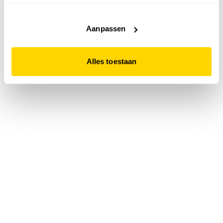
accepteert. Dit doe je door op "Alles toestaan" te klikken.
Liever geen cookies? Hou er dan rekening mee dat de
website niet optimaal functioneert.
Aanpassen
Alles toestaan