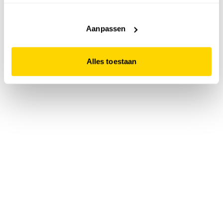
accepteert. Dit doe je door op "Alles toestaan" te klikken.
Liever geen cookies? Hou er dan rekening mee dat de
website niet optimaal functioneert.
Aanpassen
Alles toestaan