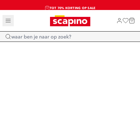
TOT 70% KORTING OP SALE
SALE: LAATSTE KANS!
SHOP NIEUW
Home