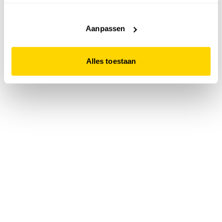
accepteert. Dit doe je door op "Alles toestaan" te klikken.
Liever geen cookies? Hou er dan rekening mee dat de
website niet optimaal functioneert.
Aanpassen
Alles toestaan