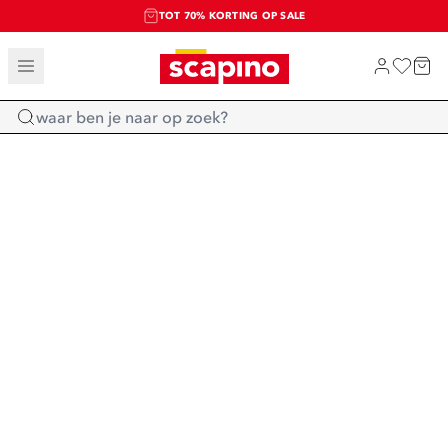
TOT 70% KORTING OP SALE
SALE: LAATSTE KANS!
SHOP NIEUW
Home