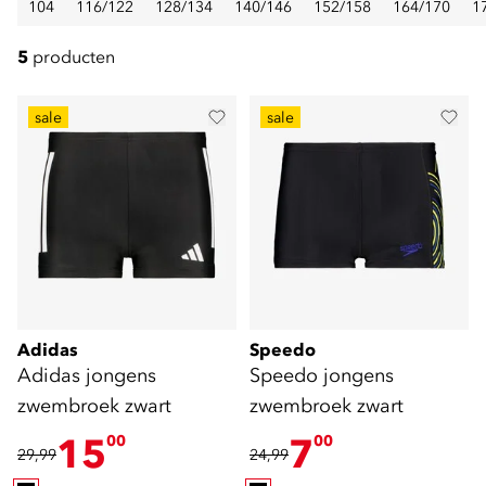
104
116/122
128/134
140/146
152/158
164/170
1
5
producten
sale
sale
Adidas
Speedo
Adidas jongens
Speedo jongens
zwembroek zwart
zwembroek zwart
15
7
00
00
29,99
24,99