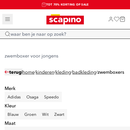
TOT 70% KORTING OP SALE
SALE: LAATSTE KANS!
SHOP NIEUW
Home
zwemboxer voor jongens
terug
home
kinderen
kleding
badkleding
zwemboxers
/
/
/
/
Merk
Adidas
Osaga
Speedo
Kleur
Blauw
Groen
Wit
Zwart
Maat