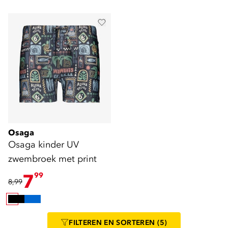
Osaga
Osaga kinder UV
zwembroek met print
7
99
8,99
FILTEREN
EN SORTEREN
(5)