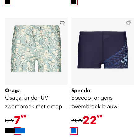
Osaga
Speedo
Osaga kinder UV
Speedo jongens
zwembroek met octopus
zwembroek blauw
print
7
22
99
99
8,99
24,99