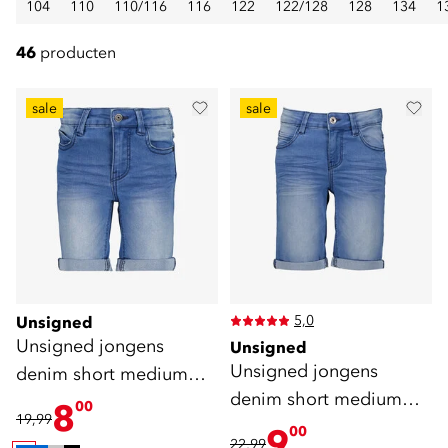
104
110
110/116
116
122
122/128
128
134
1
46
producten
sale
sale
5,0
Unsigned
Unsigned jongens
Unsigned
Unsigned jongens
denim short medium
denim short medium
blauw
8
00
19,99
blauw
9
00
22,99