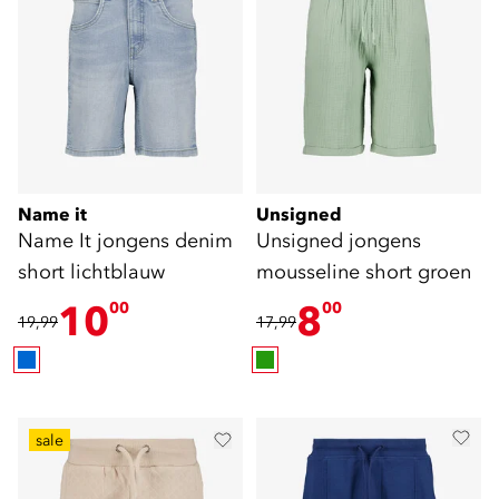
Name it
Unsigned
Name It jongens denim
Unsigned jongens
short lichtblauw
mousseline short groen
10
8
00
00
19,99
17,99
sale