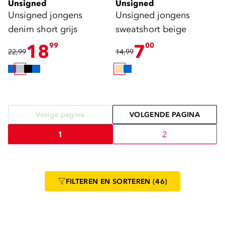
Unsigned
Unsigned
Unsigned jongens
Unsigned jongens
denim short grijs
sweatshort beige
18
7
99
00
22,99
14,99
Vorige pagina
VOLGENDE PAGINA
1
2
FILTEREN
EN SORTEREN
(46)