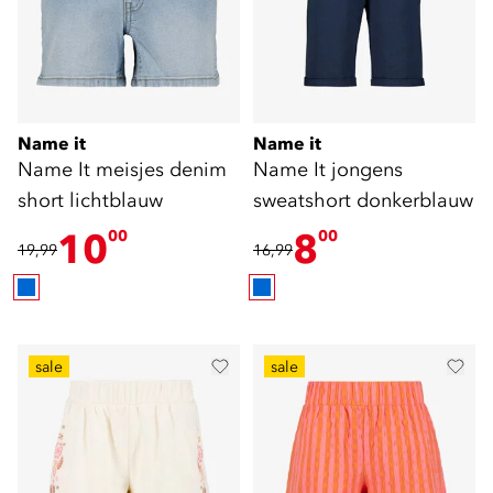
Name it
Name it
Name It meisjes denim
Name It jongens
short lichtblauw
sweatshort donkerblauw
10
8
00
00
19,99
16,99
sale
sale