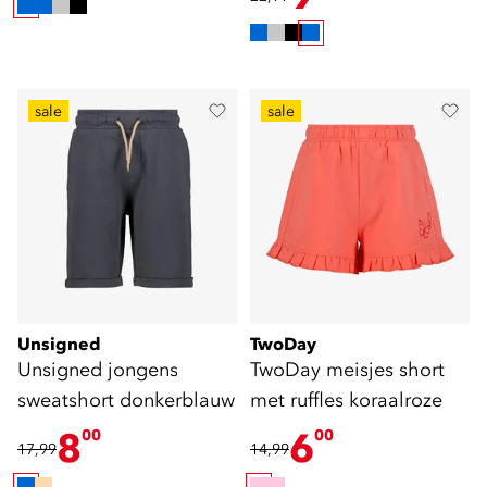
sale
sale
Unsigned
TwoDay
Unsigned jongens
TwoDay meisjes short
sweatshort donkerblauw
met ruffles koraalroze
8
6
00
00
17,99
14,99