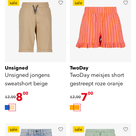
sale
sale
Unsigned
TwoDay
Unsigned jongens
TwoDay meisjes short
sweatshort beige
gestreept roze oranje
8
7
00
00
17,99
17,99
sale
sale