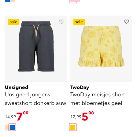
sale
sale
Unsigned
TwoDay
Unsigned jongens
TwoDay meisjes short
sweatshort donkerblauw
met bloemetjes geel
7
5
00
00
14,99
12,99