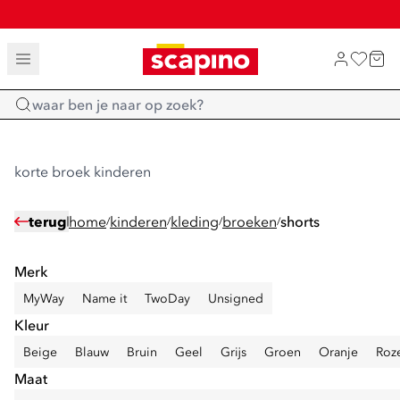
SALE: LAATSTE KANS!
TOT 70% KORTING OP SALE
SHOP NIEUW
Home
korte broek kinderen
terug
home
kinderen
kleding
broeken
shorts
/
/
/
/
Merk
MyWay
Name it
TwoDay
Unsigned
Kleur
Beige
Blauw
Bruin
Geel
Grijs
Groen
Oranje
Roz
Maat