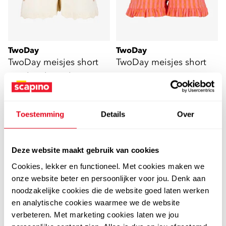
TwoDay
TwoDay
TwoDay meisjes short
TwoDay meisjes short
met borduursels wit
oranje roze
7
7
00
00
14,99
14,99
Toestemming
Details
Over
Deze website maakt gebruik van cookies
sale
Cookies, lekker en functioneel. Met cookies maken we
onze website beter en persoonlijker voor jou. Denk aan
noodzakelijke cookies die de website goed laten werken
en analytische cookies waarmee we de website
verbeteren. Met marketing cookies laten we jou