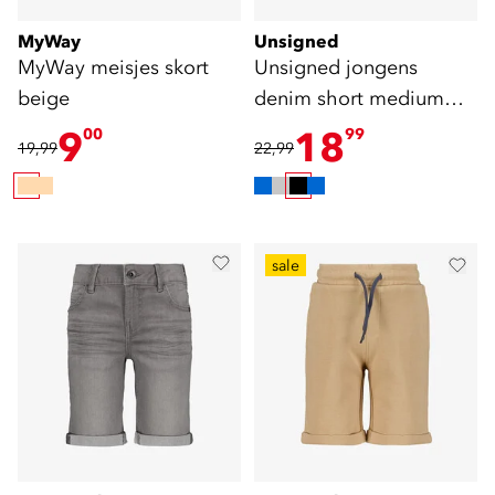
MyWay
Unsigned
MyWay meisjes skort
Unsigned jongens
beige
denim short medium
zwart
9
18
00
99
19,99
22,99
sale