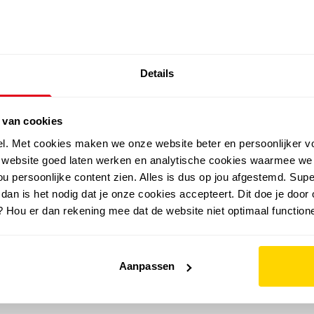
SALE: LAATSTE KANS!
Details
outdoor
zomer
merken
folder
sale
 van cookies
el. Met cookies maken we onze website beter en persoonlijker v
e website goed laten werken en analytische cookies waarmee we
u persoonlijke content zien. Alles is dus op jou afgestemd. Supe
 dan is het nodig dat je onze cookies accepteert. Dit doe je door 
? Hou er dan rekening mee dat de website niet optimaal functione
Aanpassen