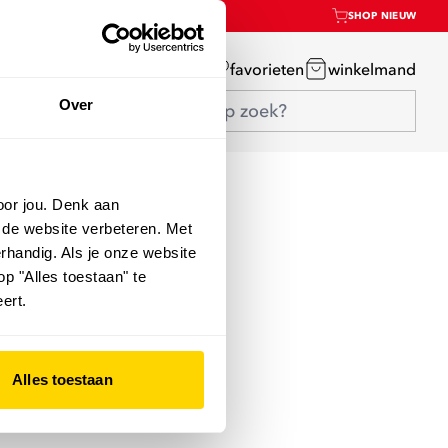
SHOP NIEUW
mijn account
favorieten
winkelmand
Over
oor jou. Denk aan
 de website verbeteren. Met
rhandig. Als je onze website
op "Alles toestaan" te
ert.
Alles toestaan