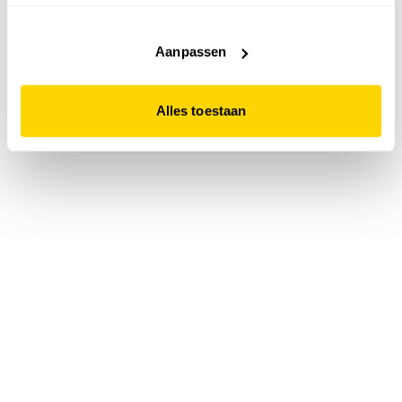
accepteert. Dit doe je door op "Alles toestaan" te klikken.
Liever geen cookies? Hou er dan rekening mee dat de
website niet optimaal functioneert.
Aanpassen
Alles toestaan