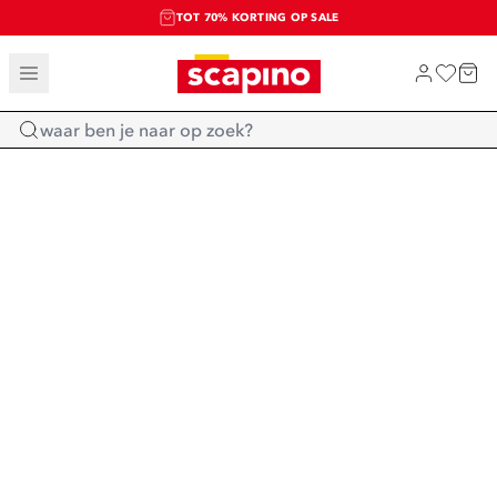
TOT 70% KORTING OP SALE
SALE: LAATSTE KANS!
SHOP NIEUW
Home