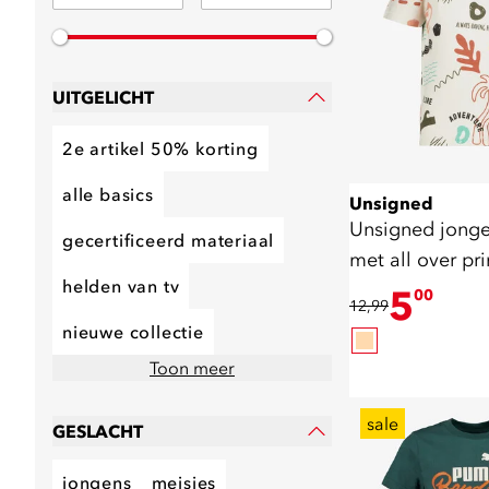
UITGELICHT
2e artikel 50% korting
alle basics
Unsigned
Unsigned jongen
gecertificeerd materiaal
met all over pri
helden van tv
5
00
12,99
nieuwe collectie
Toon meer
sale
GESLACHT
jongens
meisjes