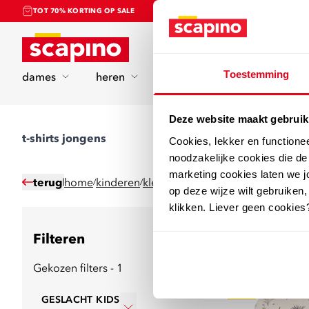
TOT 70% KORTING OP SALE
Home
Toestemming
dames
heren
kinderen
sport
Deze website maakt gebruik
t-shirts jongens
Cookies, lekker en functione
noodzakelijke cookies die d
marketing cookies laten we jo
terug
home
kinderen
kleding
shirts & tops
/
/
/
op deze wijze wilt gebruiken,
klikken. Liever geen cookies
Filteren
69
producten
Gekozen filters - 1
sale
GESLACHT KIDS