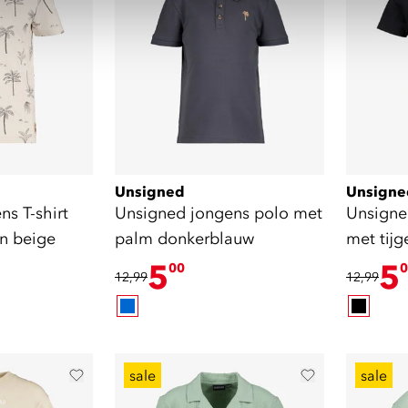
Unsigned
Unsigne
s T-shirt
Unsigned jongens polo met
Unsigned
n beige
palm donkerblauw
met tijg
5
5
00
0
12,99
12,99
sale
sale