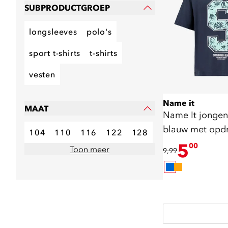
SUBPRODUCTGROEP
longsleeves
polo's
sport t-shirts
t-shirts
vesten
Name it
MAAT
Name It jongens
blauw met opd
104
110
116
122
128
5
00
Toon meer
9,99