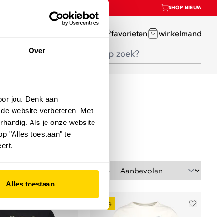
SHOP NIEUW
mijn account
favorieten
winkelmand
Over
oor jou. Denk aan
 de website verbeteren. Met
rhandig. Als je onze website
op "Alles toestaan" te
ert.
Sorteer op
Alles toestaan
sale