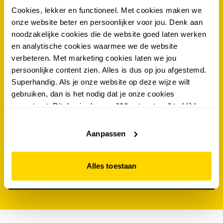
als eerste op de hoogte van de nieuwste acties én
Cookies, lekker en functioneel. Met cookies maken we
kans maken op €100.- shoptegoed? schrijf je dan
onze website beter en persoonlijker voor jou. Denk aan
nu in voor de scapino nieuwsbrief!
noodzakelijke cookies die de website goed laten werken
en analytische cookies waarmee we de website
verbeteren. Met marketing cookies laten we jou
voornaam
*
persoonlijke content zien. Alles is dus op jou afgestemd.
Superhandig. Als je onze website op deze wijze wilt
tussenvoegsel
gebruiken, dan is het nodig dat je onze cookies
accepteert. Dit doe je door op "Alles toestaan" te klikken.
achternaam
*
Liever geen cookies? Hou er dan rekening mee dat de
website niet optimaal functioneert.
Aanpassen
e-mailadres
*
Alles toestaan
IK MELD MIJ AAN