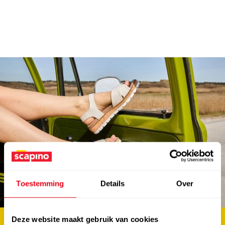
abonneer en win €100.-
shoptegoed
Toestemming
Details
Over
Deze website maakt gebruik van cookies