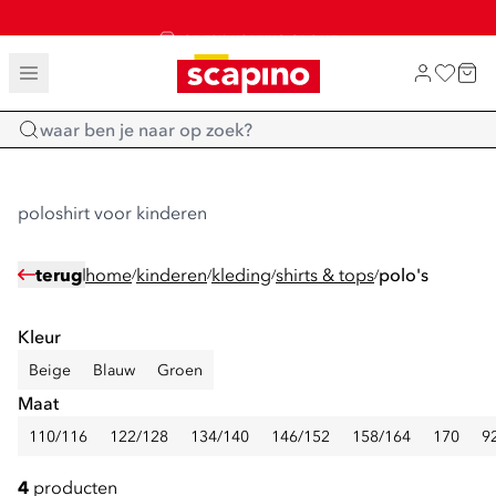
TOT 70% KORTING OP SALE
SHOP NIEUW
Home
poloshirt voor kinderen
terug
home
kinderen
kleding
shirts & tops
polo's
/
/
/
/
Kleur
Beige
Blauw
Groen
Maat
110/116
122/128
134/140
146/152
158/164
170
9
4
producten