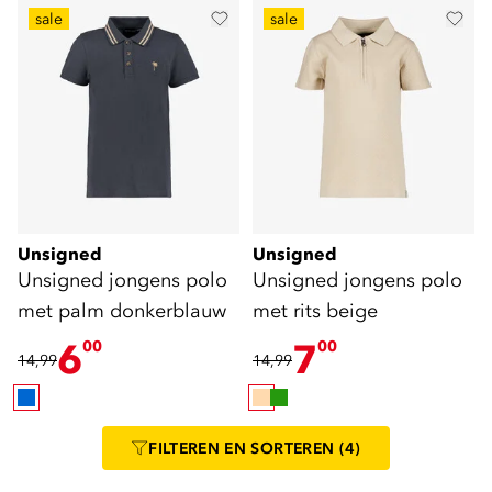
sale
sale
Unsigned
Unsigned
Unsigned jongens polo
Unsigned jongens polo
met palm donkerblauw
met rits beige
6
7
00
00
14,99
14,99
FILTEREN
EN SORTEREN
(4)