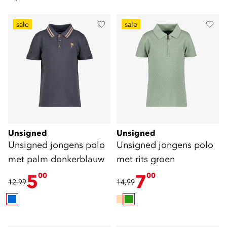
sale
sale
Unsigned
Unsigned
Unsigned jongens polo
Unsigned jongens polo
met palm donkerblauw
met rits groen
5
7
00
00
12,99
14,99