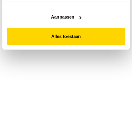
accepteert. Dit doe je door op "Alles toestaan" te klikken.
Liever geen cookies? Hou er dan rekening mee dat de
website niet optimaal functioneert.
Aanpassen
Alles toestaan