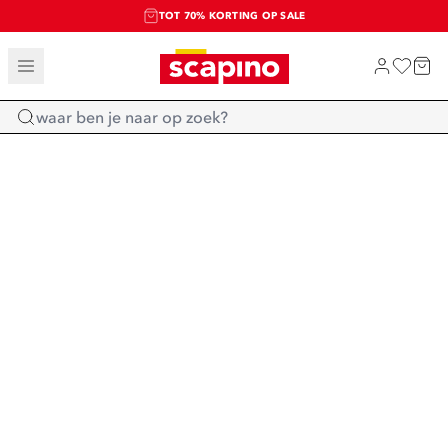
TOT 70% KORTING OP SALE
SALE: LAATSTE KANS!
SHOP NIEUW
Home