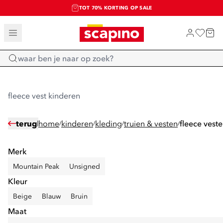
TOT 70% KORTING OP SALE
SALE: LAATSTE KANS!
SHOP NIEUW
Home
fleece vest kinderen
terug
home
kinderen
kleding
truien & vesten
fleece vest
/
/
/
/
Merk
Mountain Peak
Unsigned
Kleur
Beige
Blauw
Bruin
Maat