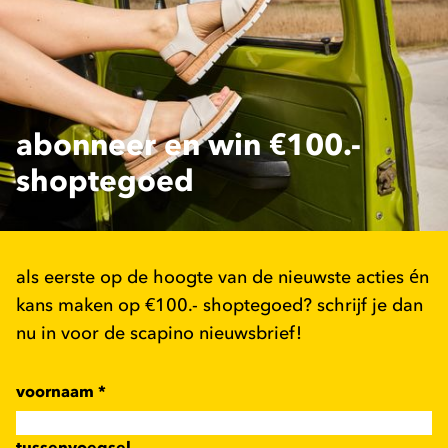
abonneer en win €100.-
shoptegoed
als eerste op de hoogte van de nieuwste acties én
kans maken op €100.- shoptegoed? schrijf je dan
nu in voor de scapino nieuwsbrief!
voornaam
*
tussenvoegsel