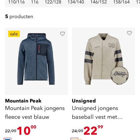
110/116
116
122/128
134/140
146/152
158/164
1
5
producten
sale
Mountain Peak
Unsigned
Mountain Peak jongens
Unsigned jongens
fleece vest blauw
baseball vest met
backprint beige
10
22
00
99
22,99
24,99