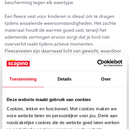
bescherming tegen elk weertype
Een fleece vest voor kinderen is ideaal om te dragen
tijdens wisselende weersomstandigheden. Het zachte
materiaal houdt de warmte goed vast, terwijl het
ademende vermogen ervoor zorgt dat je kind niet
oververhit raakt tijdens actieve momenten.
Fleecevesten zijn daarnaast licht van gewicht, waardoor
ze perfect zijn om mee te nemen als extra laag tijdens
een outdoor avontuur of gewoon als jas tijdens frisse
dagen. Of het nu wind, kou of lichte regen is; een kinder
fleece vest zorgt ervoor dat je kind comfortabel blijft,
Toestemming
Details
Over
ongeacht het weer.
veelzijdig en geschikt voor elke activiteit
Deze website maakt gebruik van cookies
Fleecevesten zijn niet alleen heerlijk warm, maar komen
Cookies, lekker en functioneel. Met cookies maken we
van pas tijdens verschillende activiteiten. Zo zijn ze
onze website beter en persoonlijker voor jou. Denk aan
perfect voor buiten spelen, kamperen, fietsen of
noodzakelijke cookies die de website goed laten werken
wandelen. Dankzij het lichte en flexibele materiaal