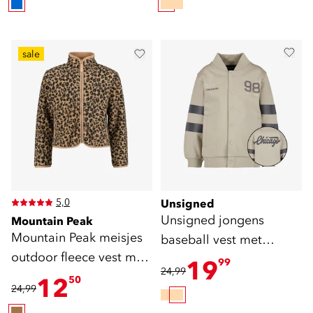
sale
5,0
Unsigned
Unsigned jongens
Mountain Peak
Mountain Peak meisjes
baseball vest met
outdoor fleece vest met
backprint beige
19
99
24,99
panterprint
12
50
24,99