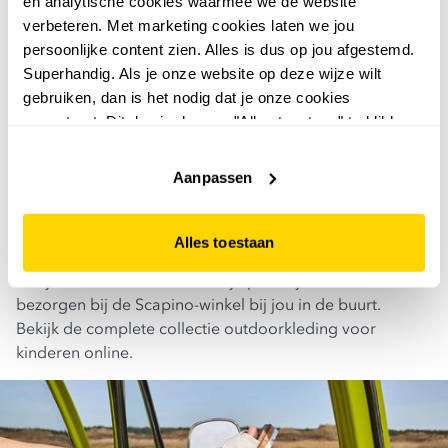
en analytische cookies waarmee we de website
kunnen kinderen zich vrij bewegen, waardoor ze
verbeteren. Met marketing cookies laten we jou
optimaal kunnen genieten van hun activiteiten.
persoonlijke content zien. Alles is dus op jou afgestemd.
Bovendien zijn de fleecevesten eenvoudig te combineren
Superhandig. Als je onze website op deze wijze wilt
met andere outdoor kledingstukken, zoals
softshell
gebruiken, dan is het nodig dat je onze cookies
jassen kind
,
kinder outdoor jassen
en
regenkleding voor
accepteert. Dit doe je door op "Alles toestaan" te klikken.
kinderen
. Zo is jouw kind altijd goed voorbereid, wat het
Liever geen cookies? Hou er dan rekening mee dat de
weer ook brengt!
website niet optimaal functioneert.
Aanpassen
fleece vest kind online bestellen
Een kinder fleece vest bestel je eenvoudig online bij
Scapino. Binnen enkele dagen wordt je bestelling bij je
Alles toestaan
thuis bezorgd. Betaal je liever geen verzendkosten? Dan
kun je er ook voor kiezen om je pakketje te laten
bezorgen bij de Scapino-winkel bij jou in de buurt.
Bekijk de complete collectie
outdoorkleding voor
kinderen
online.