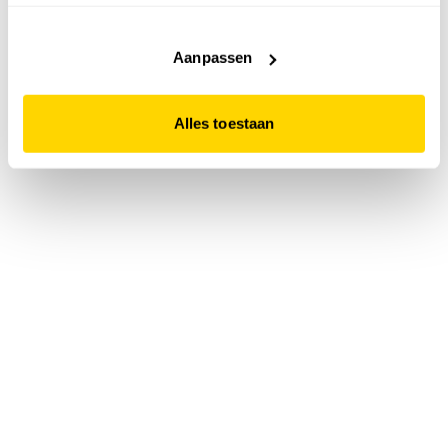
accepteert. Dit doe je door op "Alles toestaan" te klikken.
Liever geen cookies? Hou er dan rekening mee dat de
website niet optimaal functioneert.
Aanpassen
Alles toestaan