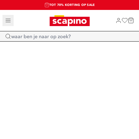
TOT 70% KORTING OP SALE
SALE: LAATSTE KANS!
SHOP NIEUW
Home