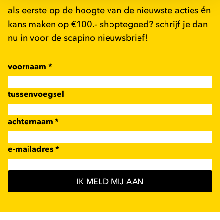
als eerste op de hoogte van de nieuwste acties én
kans maken op €100.- shoptegoed? schrijf je dan
nu in voor de scapino nieuwsbrief!
voornaam
*
tussenvoegsel
achternaam
*
e-mailadres
*
IK MELD MIJ AAN