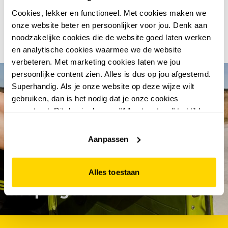
fijne aan een winkel bezoeken is natuurlijk dat je de
artikelen meteen kan passen. Maar waar je ook voor
Cookies, lekker en functioneel. Met cookies maken we
kiest, bij Scapino weet je dat je voor weinig geld trendy
onze website beter en persoonlijker voor jou. Denk aan
schoenen, kleding en accessoires kan kopen van hoge
noodzakelijke cookies die de website goed laten werken
kwaliteit.
en analytische cookies waarmee we de website
verbeteren. Met marketing cookies laten we jou
persoonlijke content zien. Alles is dus op jou afgestemd.
Superhandig. Als je onze website op deze wijze wilt
gebruiken, dan is het nodig dat je onze cookies
accepteert. Dit doe je door op "Alles toestaan" te klikken.
Liever geen cookies? Hou er dan rekening mee dat de
website niet optimaal functioneert.
Aanpassen
abonneer en win €100.-
Alles toestaan
shoptegoed