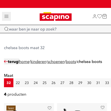
SALE: LAATSTE KANS!
TOT 70% KORTING OP SALE
SHOP NIEUW
Home
chelsea boots maat 32
terug
home
kinderen
schoenen
boots
chelsea boots
/
/
/
/
Maat
32
22
23
24
25
26
27
28
29
30
31
33
4
producten
leer