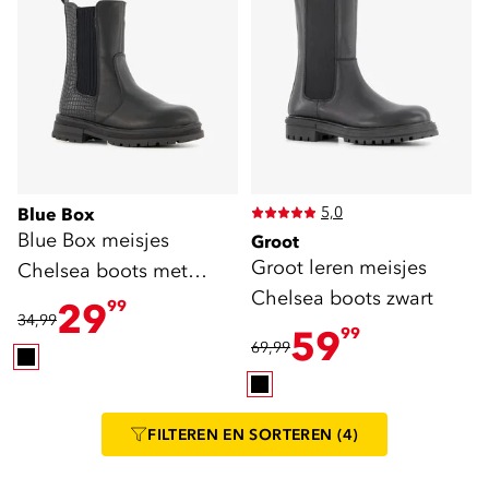
5,0
Blue Box
Blue Box meisjes
Groot
Groot leren meisjes
Chelsea boots met
Chelsea boots zwart
croco dessin zwart
29
99
34,99
59
99
69,99
FILTEREN
EN SORTEREN
(4)