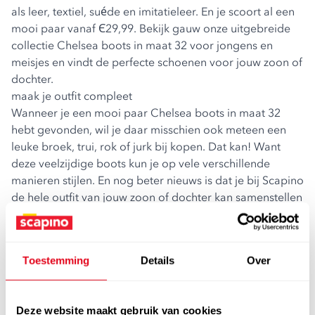
als leer, textiel, suéde en imitatieleer. En je scoort al een
mooi paar vanaf Є29,99. Bekijk gauw onze uitgebreide
collectie Chelsea boots in maat 32 voor jongens en
meisjes en vindt de perfecte schoenen voor jouw zoon of
dochter.
maak je outfit compleet
Wanneer je een mooi paar Chelsea boots in maat 32
hebt gevonden, wil je daar misschien ook meteen een
leuke broek, trui, rok of jurk bij kopen. Dat kan! Want
deze veelzijdige boots kun je op vele verschillende
manieren stijlen. En nog beter nieuws is dat je bij Scapino
de hele outfit van jouw zoon of dochter kan samenstellen
voor weinig geld. Bekijk onze uitgebreide collectie
kinderkleding
en verras jouw zoon of dochter met een
gaaf en splinternieuw outfit!
Toestemming
Details
Over
shop chelsea boots maat 32 voordelig bij scapino!
Shop je graag online of bezoek je liever een winkel? Het
makkelijk van online is dat het altijd en overal kan. Het
Deze website maakt gebruik van cookies