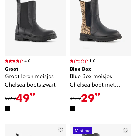
4,0
1,0
Groot
Blue Box
Groot leren meisjes
Blue Box meisjes
Chelsea boots zwart
Chelsea boot met
luipaardprint zwart
49
29
99
99
59,99
34,99
Mini me