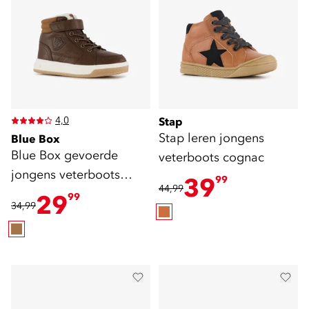
4,0
Stap
Stap leren jongens
Blue Box
Blue Box gevoerde
veterboots cognac
jongens veterboots
39
99
44,99
bruin
29
99
34,99