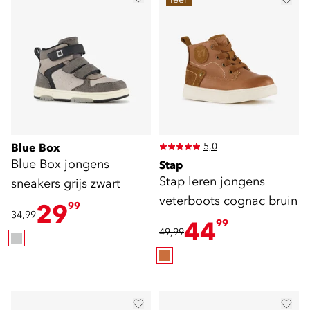
5,0
Blue Box
Blue Box jongens
Stap
Stap leren jongens
sneakers grijs zwart
veterboots cognac bruin
29
99
34,99
44
99
49,99