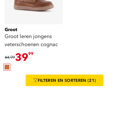
Groot
Groot leren jongens
veterschoenen cognac
39
99
44,99
FILTEREN
EN SORTEREN
(21)