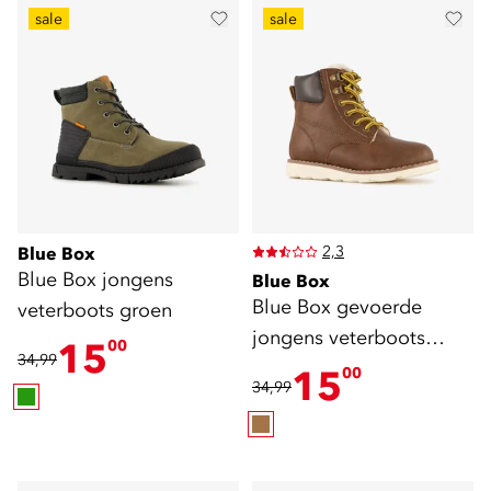
sale
sale
2,3
Blue Box
Blue Box jongens
Blue Box
Blue Box gevoerde
veterboots groen
jongens veterboots
15
00
34,99
cognac bruin
15
00
34,99