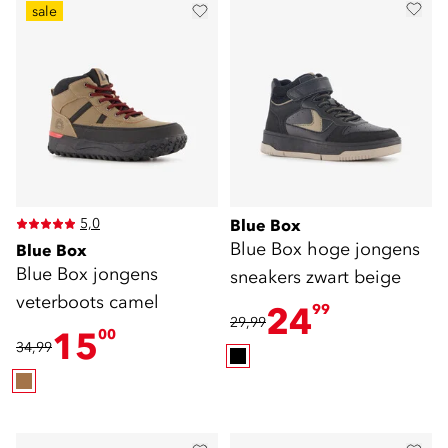
sale
5,0
Blue Box
Blue Box hoge jongens
Blue Box
Blue Box jongens
sneakers zwart beige
veterboots camel
24
99
29,99
15
00
34,99