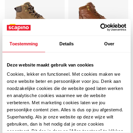
Toestemming
Details
Over
Blue Box
Groot
Blue Box hoge jongens
Groot leren jongens
sneakers cognac
veterschoenen bruin
Deze website maakt gebruik van cookies
34
59
99
99
Cookies, lekker en functioneel. Met cookies maken we
39,99
69,99
onze website beter en persoonlijker voor jou. Denk aan
noodzakelijke cookies die de website goed laten werken
en analytische cookies waarmee we de website
verbeteren. Met marketing cookies laten we jou
leer
persoonlijke content zien. Alles is dus op jou afgestemd.
Superhandig. Als je onze website op deze wijze wilt
gebruiken, dan is het nodig dat je onze cookies
accepteert. Dit doe je door op "Alles toestaan" te klikken.