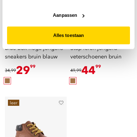
Liever geen cookies? Hou er dan rekening mee dat de
website niet optimaal functioneert.
Aanpassen
Alles toestaan
Blue Box
Stap
Blue Box hoge jongens
Stap leren jongens
sneakers bruin blauw
veterschoenen bruin
29
44
99
99
34,99
49,99
leer