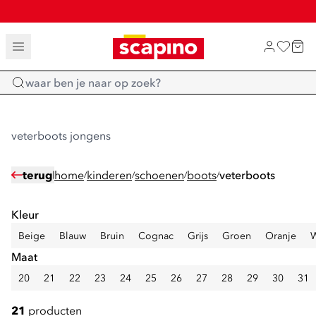
SALE: LAATSTE KANS!
TOT 70% KORTING OP SALE
SHOP NIEUW
Home
veterboots jongens
terug
home
kinderen
schoenen
boots
veterboots
/
/
/
/
Kleur
Beige
Blauw
Bruin
Cognac
Grijs
Groen
Oranje
W
Maat
20
21
22
23
24
25
26
27
28
29
30
31
21
producten