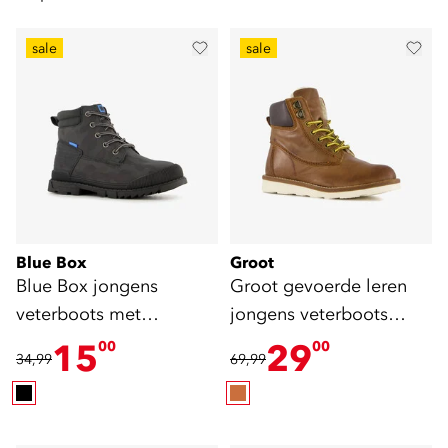
sale
sale
Blue Box
Groot
Blue Box jongens
Groot gevoerde leren
veterboots met
jongens veterboots
camouflage zwart
cognac
15
29
00
00
34,99
69,99