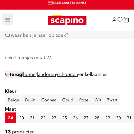
SALE: LAATSTE KANS!
TOT 70% KORTING OP SALE
SHOP NIEUW
Home
enkellaarsjes maat 24
terug
home
kinderen
schoenen
enkellaarsjes
/
/
/
Kleur
Beige
Bruin
Cognac
Goud
Roze
Wit
Zwart
Maat
24
20
21
22
23
25
26
27
28
29
30
31
13
producten