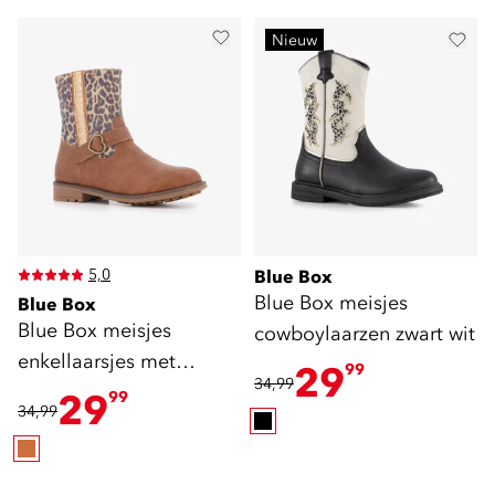
Nieuw
5,0
Blue Box
Blue Box meisjes
Blue Box
Blue Box meisjes
cowboylaarzen zwart wit
enkellaarsjes met
29
99
34,99
luipaardprint cognac
29
99
34,99