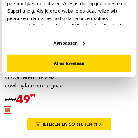
persoonlijke content zien. Alles is dus op jou afgestemd.
Nieuw
Superhandig. Als je onze website op deze wijze wilt
gebruiken, dan is het nodig dat je onze cookies
accepteert. Dit doe je door op "Alles toestaan" te klikken.
Liever geen cookies? Hou er dan rekening mee dat de
website niet optimaal functioneert.
Aanpassen
Alles toestaan
Groot
Groot leren meisjes
cowboylaarzen cognac
49
99
59,99
FILTEREN
EN SORTEREN
(13)