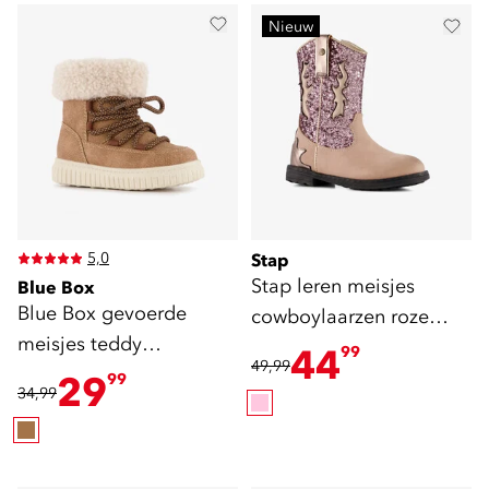
Nieuw
5,0
Stap
Stap leren meisjes
Blue Box
Blue Box gevoerde
cowboylaarzen roze
meisjes teddy
beige
44
99
49,99
veterboots bruin
29
99
34,99