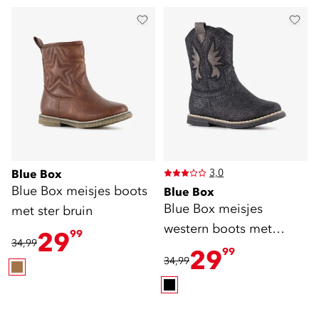
3,0
Blue Box
Blue Box meisjes boots
Blue Box
Blue Box meisjes
met ster bruin
western boots met
29
99
34,99
glitters zwart
29
99
34,99