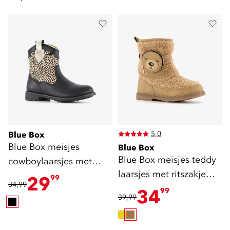
5,0
Blue Box
Blue Box meisjes
Blue Box
Blue Box meisjes teddy
cowboylaarsjes met
laarsjes met ritszakje
luipaardprint zwart
29
99
34,99
bruin
34
99
39,99