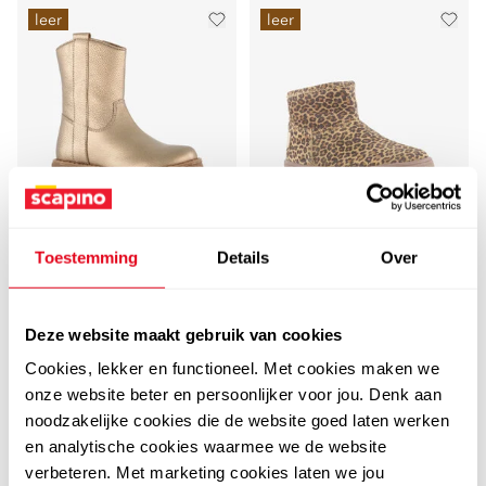
leer
leer
4,5
Groot
Toestemming
Details
Over
Groot suède meisjes
Groot
Groot leren meisjes
boots met panterprint
enkellaarzen goud
Deze website maakt gebruik van cookies
bruin
39
99
44,99
Cookies, lekker en functioneel. Met cookies maken we
49
99
59,99
onze website beter en persoonlijker voor jou. Denk aan
noodzakelijke cookies die de website goed laten werken
en analytische cookies waarmee we de website
verbeteren. Met marketing cookies laten we jou