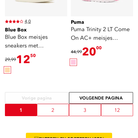
4,0
Puma
Puma Trinity 2 LT Come
Blue Box
Blue Box meisjes
On AC+ meisjes
sneakers met
sneakers roze wit
20
00
44,99
panterprint beige goud
12
50
29,99
Vorige pagina
VOLGENDE PAGINA
1
2
3
12