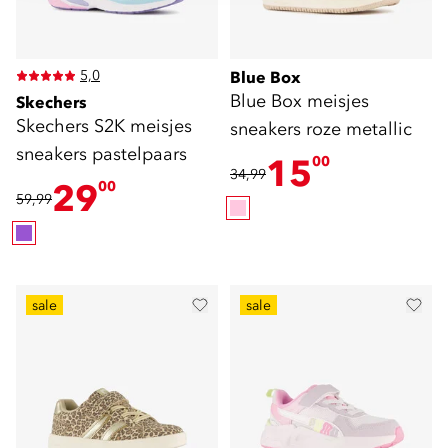
5,0
Blue Box
Blue Box meisjes
Skechers
Skechers S2K meisjes
sneakers roze metallic
sneakers pastelpaars
15
00
34,99
29
00
59,99
sale
sale