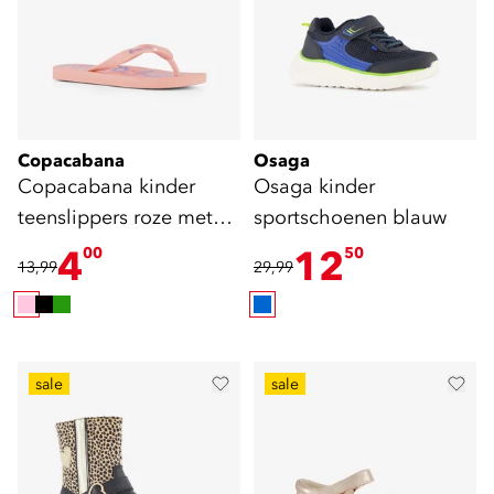
Copacabana
Osaga
Copacabana kinder
Osaga kinder
teenslippers roze met
sportschoenen blauw
bloemen
4
12
00
50
13,99
29,99
sale
sale