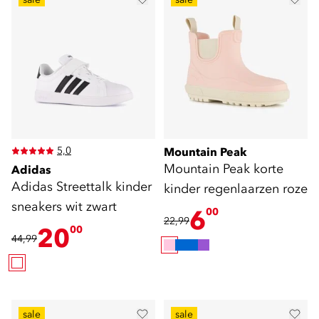
5,0
Mountain Peak
Mountain Peak korte
Adidas
Adidas Streettalk kinder
kinder regenlaarzen roze
sneakers wit zwart
6
00
22,99
20
00
44,99
sale
sale