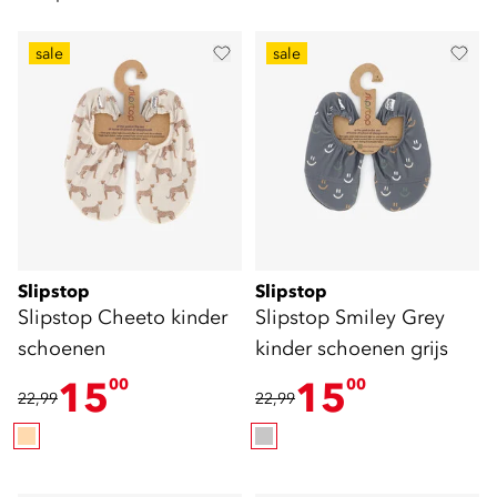
sale
sale
Slipstop
Slipstop
Slipstop Cheeto kinder
Slipstop Smiley Grey
schoenen
kinder schoenen grijs
15
15
00
00
22,99
22,99