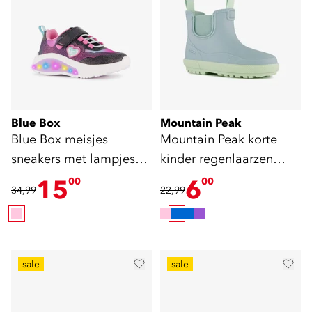
Blue Box
Mountain Peak
Blue Box meisjes
Mountain Peak korte
sneakers met lampjes
kinder regenlaarzen
roze
lichtblauw
15
6
00
00
34,99
22,99
sale
sale