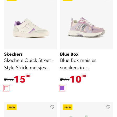
Skechers
Blue Box
Skechers Quick Street -
Blue Box meisjes
Style Stride meisjes
sneakers in
sneakers wit
pastelkleuren
15
10
00
00
39,99
39,99
sale
sale