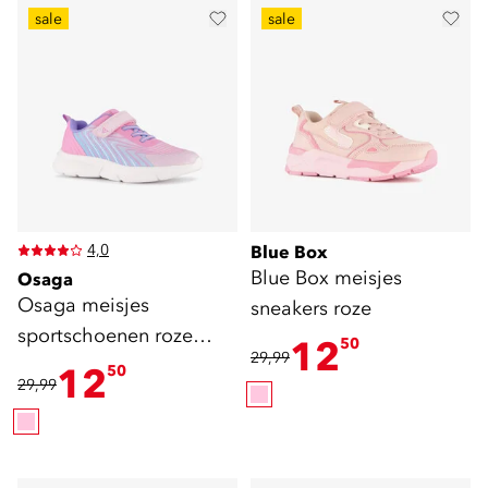
sale
sale
4,0
Blue Box
Blue Box meisjes
Osaga
Osaga meisjes
sneakers roze
sportschoenen roze
12
50
29,99
blauw
12
50
29,99