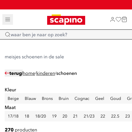
SALE: LAATSTE KANS!
TOT 70% KORTING OP SALE
SHOP NIEUW
Home
meisjes schoenen in de sale
terug
home
kinderen
schoenen
/
/
Kleur
Beige
Blauw
Brons
Bruin
Cognac
Geel
Goud
Gr
Maat
17/18
18
18/20
19
20
21
21/23
22
22.5
23
270
producten