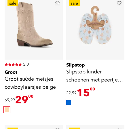
sale
sale
5,0
Slipstop
Slipstop kinder
Groot
Groot suède meisjes
schoenen met peertjes
cowboylaarsjes beige
blauw
15
00
22,99
29
00
69,99