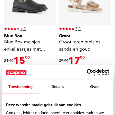
4,0
5,0
Blue Box
Groot
Blue Box meisjes
Groot leren meisjes
enkellaarsjes met
sandalen goud
luipaardprint zwart
15
17
00
00
34,99
39,99
Toestemming
Details
Over
sale
sale
Deze website maakt gebruik van cookies
Cookies, lekker en functioneel. Met cookies maken we