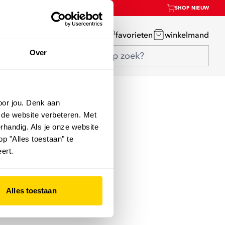
SHOP NIEUW
mijn account
favorieten
winkelmand
Over
oor jou. Denk aan
 de website verbeteren. Met
rhandig. Als je onze website
op "Alles toestaan" te
ert.
Alles toestaan