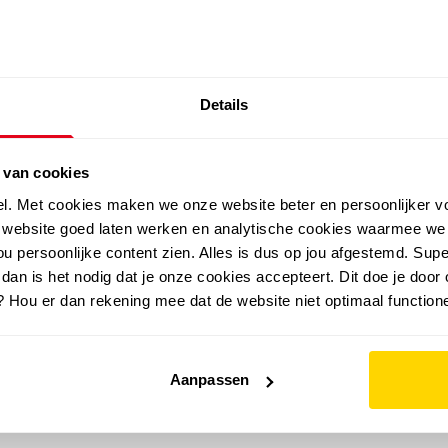
SALE: LAATSTE KANS!
Details
outdoor
zomer
merken
folder
sale
 van cookies
el. Met cookies maken we onze website beter en persoonlijker v
e website goed laten werken en analytische cookies waarmee we
u persoonlijke content zien. Alles is dus op jou afgestemd. Supe
 dan is het nodig dat je onze cookies accepteert. Dit doe je door 
? Hou er dan rekening mee dat de website niet optimaal functione
Aanpassen