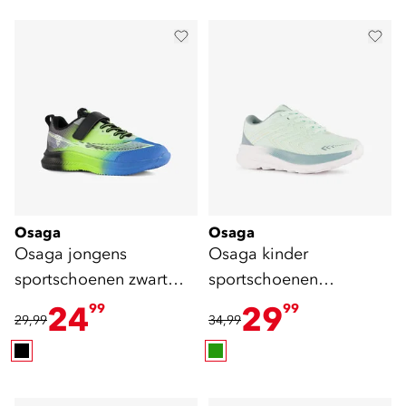
Osaga
Osaga
Osaga jongens
Osaga kinder
sportschoenen zwart
sportschoenen
groen blauw
mintgroen
24
29
99
99
29,99
34,99