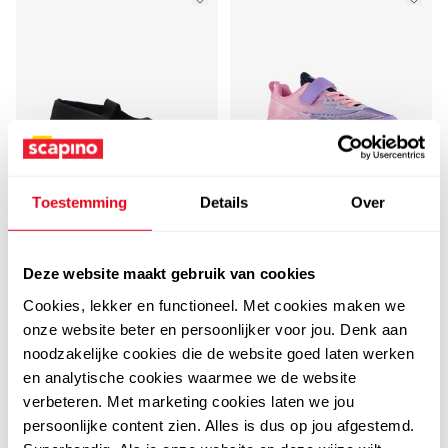
Toestemming
Details
Over
4,1
Osaga
Osaga meisjes
Chicane
Chicane kinder
sportschoenen paars
Deze website maakt gebruik van cookies
gymschoenen
roze
24
99
Cookies, lekker en functioneel. Met cookies maken we
29,99
8
99
onze website beter en persoonlijker voor jou. Denk aan
9,99
noodzakelijke cookies die de website goed laten werken
en analytische cookies waarmee we de website
verbeteren. Met marketing cookies laten we jou
persoonlijke content zien. Alles is dus op jou afgestemd.