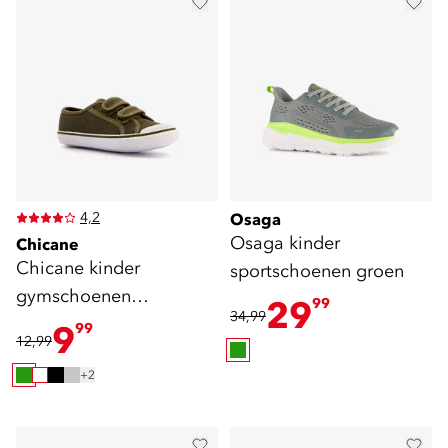
4,2
Osaga
Osaga kinder
Chicane
Chicane kinder
sportschoenen groen
gymschoenen
29
99
34,99
klittenband groen
9
99
12,99
+2