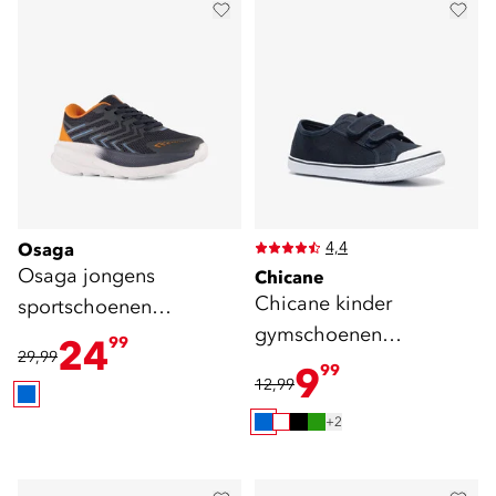
4,4
Osaga
Osaga jongens
Chicane
Chicane kinder
sportschoenen
gymschoenen
donkerblauw
24
99
29,99
klittenband blauw
9
99
12,99
+2