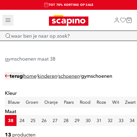
TOT 70% KORTING OP SALE
SALE: LAATSTE KANS!
SHOP NIEUW
Home
gymschoenen maat 38
terug
home
kinderen
schoenen
gymschoenen
/
/
/
Kleur
Blauw
Groen
Oranje
Paars
Rood
Roze
Wit
Zwart
Maat
38
24
25
26
27
28
29
30
31
32
33
34
13
producten