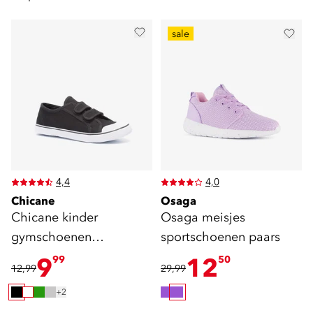
sale
4,4
4,0
Chicane
Osaga
Chicane kinder
Osaga meisjes
gymschoenen
sportschoenen paars
klittenband zwart
9
12
99
50
12,99
29,99
+2