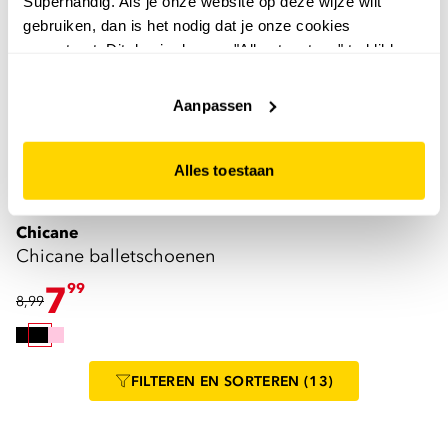
Superhandig. Als je onze website op deze wijze wilt
gebruiken, dan is het nodig dat je onze cookies
accepteert. Dit doe je door op "Alles toestaan" te klikken.
Liever geen cookies? Hou er dan rekening mee dat de
website niet optimaal functioneert.
Aanpassen
Alles toestaan
4,0
Chicane
Chicane balletschoenen
7
99
8,99
FILTEREN
EN SORTEREN
(13)